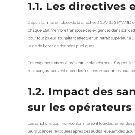
1.1. Les directive
Depuis la mise en place de la directive 2015/849 (5ᵉ AML) e
Chaque État membre transpose ces exigences dans son cadre nat
pour tout joueur souhaitant effectuer un retrait supérieur à
l’aide de bases de données publiques.
Ces exigences visent à prévenir le blanchiment d’argent, le fi
mal conçus, peuvent créer des frictions importantes pour les
1.2. Impact des sa
sur les opérateurs
Les sanctions pour non‑conformité sont lourdes : amendes po
leurs licences révoquées après des audits révélant des lacun