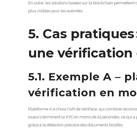
En outre, les solutions basées sur la blockchain permettent
plus visibles pour les autorités.
5. Cas pratiques
une vérification
5.1. Exemple A – p
vérification en m
Plateforme A a choisi l’API de VeriFace, qui combine reconna
joueurs terminent la KYC en moins de 25 secondes, ce qui a 
grâce à la détection précoce des documents falsifiés.