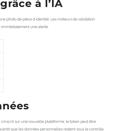
râce à l’IA
ne photo de pièce d’identité. Les moteurs de validation
ère immédiatement une alerte.
onnées
’inscrit sur une nouvelle plateforme, le token peut être
garantit que les données personnelles restent sous le contrôle