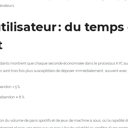
érateurs.
tilisateur : du temps 
t
endants montrent que chaque seconde économisée dans le processus KYC au
des sont trois fois plus susceptibles de déposer immédiatement, souvent ave
bandon < 5 %
d’abandon ≈ 8 %
n du volume de paris sportifs et de jeux de machine à sous, où la rapidité 
tement placer une mise sur un pari à haute volatilité ou profiter d’une prom