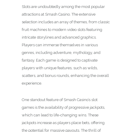
Slots are undoubtedly among the most popular
attractions at Smash Casino. The extensive
selection includes an array of themes, from classic
fruit machines to modern video slots featuring
intricate storylines and advanced graphics.
Players can immerse themselves in various
genres, including adventure, mythology, and
fantasy. Each game is designed to captivate
players with unique features, such as wilds,
scatters, and bonus rounds, enhancing the overall
experience.
One standout feature of Smash Casino’s slot
games is the availability of progressive jackpots,
which can lead to life-changing wins. These
jackpots increase as players place bets, offering
the potential for massive payouts. The thrill of