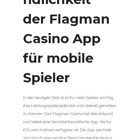
der Flagman
Casino App
für mobile
Spieler
In der heutigen Zeit ist es für viele Spieler wichtig,
ihre Lieblingsspiele jederzeit und überall genießen
zu können. Das Flagman Casino hat dies erkannt
und bietet eine benutzerfreundliche App, die für
iOS und Android verfügbar ist. Die App zeichnet
sich durch eine intuitive Benutzeroberfläche aus,