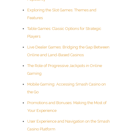
Exploring the Slot Games: Themes and
Features
Table Games: Classic Options for Strategic
Players
Live Dealer Games: Bridging the Gap Between
Online and Land-Based Casinos
The Role of Progressive Jackpots in Online
Gaming
Mobile Gaming: Accessing Smash Casino on
the Go
Promotions and Bonuses: Making the Most of
Your Experience
User Experience and Navigation on the Smash
Casino Platform