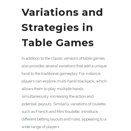
Variations and
Strategies in
Table Games
In addition to the classic versions of table games,
also provides several variations that add a unique
twist to the traditional gameplay. For instance,
players can explore multi-hand blackjack, which
allows them to play multiple hands
simultaneously, increasing the action and
potential payouts. Similarly, variations of roulette,
such as French and Mini Roulette, introduce
different betting layouts and rules, appealing to a
wide range of players.