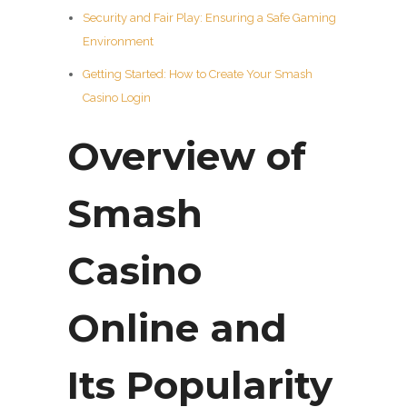
Security and Fair Play: Ensuring a Safe Gaming
Environment
Getting Started: How to Create Your Smash
Casino Login
Overview of
Smash
Casino
Online and
Its Popularity