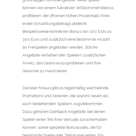
können von einem lukrativen Willkommensbonus
profitieren, der oft einen hohen Prozentsatz ihres
ersten Einzahlungsbetrags abdeckt.
Beispielsweise könnte ein Bonus von 100 % bis zu
300 Euro und zusätzlich eine bestimmte Anzahl
an Freispielen angeboten werden. Solche
Angebote verleihen den Spielern zusätzlichen
Anreiz, das Casino auszuprobieren und ihre
Gewinne zu maximieren.
Darüber hinaus gibt es regelmäßig wechselnde
Promotions und Aktionen, die sowohl neuen als
auch bestehenden Spielern zugutekommen.
Dazu gehören Cashback-Angebote, bei denen
Spieler einen Teil ihrer Verluste zurückerhalten
können, sowie spezielle Bonuscodes, die für
bestimmte Spiele oder Zeiträume gelten. Ein