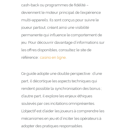
cash‑back ou programmes de fidélité –
deviennent le moteur principal de l’expérience
multi‑appareils. Ils sont conçus pour suivre le
joueur partout, créant ainsi une visibilité
permanente qui influence le comportement de
jeu. Pour découvrir davantage d’informations sur
les offres disponibles, consultez le site de
référence :
casino en ligne
.
Ce guide adopte une double perspective : d’une
part, il décortique les aspects techniques qui
rendent possible la synchronisation des bonus ;
d’autre part, il explore les enjeux éthiques
soulevés par ces incitations omniprésentes.
L’objectif est d’aider les joueurs à comprendre les
mécanismes en jeu et d’inciter les opérateurs à
adopter des pratiques responsables.