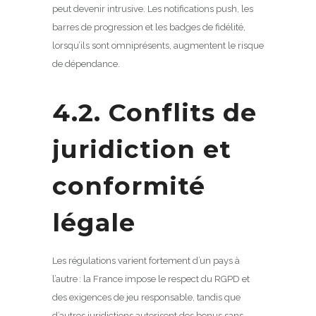
peut devenir intrusive. Les notifications push, les
barres de progression et les badges de fidélité,
lorsqu’ils sont omniprésents, augmentent le risque
de dépendance.
4.2. Conflits de
juridiction et
conformité
légale
Les régulations varient fortement d’un pays à
l’autre : la France impose le respect du RGPD et
des exigences de jeu responsable, tandis que
d’autres juridictions autorisent des bonus sans