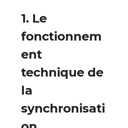
1. Le
fonctionnem
ent
technique de
la
synchronisati
on