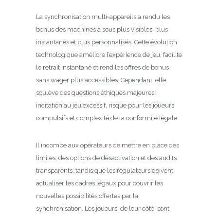
La synchronisation multi‑appareils a rendu les
bonus des machines à sous plus visibles, plus
instantanés et plus personnalisés. Cette évolution
technologique améliore l’expérience de jeu, facilite
le retrait instantané et rend les offres de bonus
sans wager plus accessibles. Cependant, elle
soulève des questions éthiques majeures :
incitation au jeu excessif, risque pour les joueurs
compulsifs et complexité de la conformité légale.
Il incombe aux opérateurs de mettre en place des
limites, des options de désactivation et des audits
transparents, tandis que les régulateurs doivent
actualiser les cadres légaux pour couvrir les
nouvelles possibilités offertes par la
synchronisation. Les joueurs, de leur côté, sont