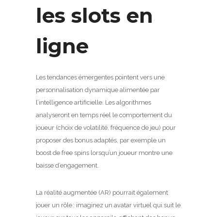
les slots en
ligne
Les tendances émergentes pointent vers une
personnalisation dynamique alimentée par
l’intelligence artificielle. Les algorithmes
analyseront en temps réel le comportement du
joueur (choix de volatilité, fréquence de jeu) pour
proposer des bonus adaptés, par exemple un
boost de free spins lorsqu’un joueur montre une
baisse d’engagement.
La réalité augmentée (AR) pourrait également
jouer un rôle : imaginez un avatar virtuel qui suit le