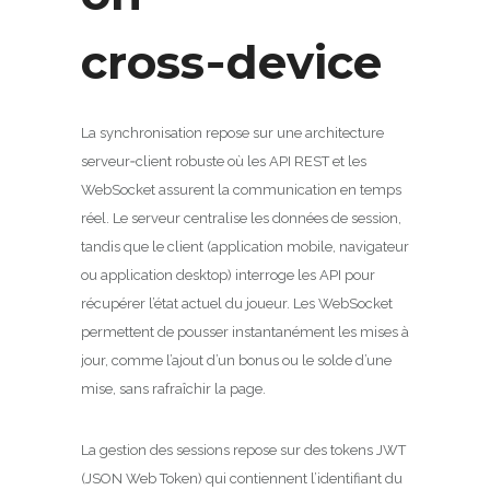
cross‑device
La synchronisation repose sur une architecture
serveur‑client robuste où les API REST et les
WebSocket assurent la communication en temps
réel. Le serveur centralise les données de session,
tandis que le client (application mobile, navigateur
ou application desktop) interroge les API pour
récupérer l’état actuel du joueur. Les WebSocket
permettent de pousser instantanément les mises à
jour, comme l’ajout d’un bonus ou le solde d’une
mise, sans rafraîchir la page.
La gestion des sessions repose sur des tokens JWT
(JSON Web Token) qui contiennent l’identifiant du