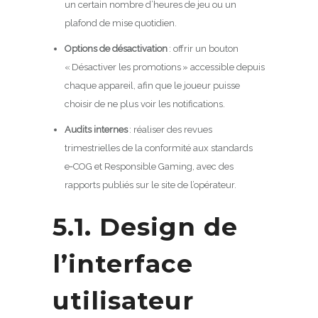
un certain nombre d’heures de jeu ou un
plafond de mise quotidien.
Options de désactivation
: offrir un bouton
« Désactiver les promotions » accessible depuis
chaque appareil, afin que le joueur puisse
choisir de ne plus voir les notifications.
Audits internes
: réaliser des revues
trimestrielles de la conformité aux standards
e‑COG et Responsible Gaming, avec des
rapports publiés sur le site de l’opérateur.
5.1. Design de
l’interface
utilisateur