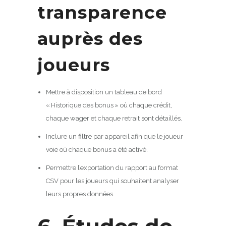
transparence
auprès des
joueurs
Mettre à disposition un tableau de bord
« Historique des bonus » où chaque crédit,
chaque wager et chaque retrait sont détaillés.
Inclure un filtre par appareil afin que le joueur
voie où chaque bonus a été activé.
Permettre l’exportation du rapport au format
CSV pour les joueurs qui souhaitent analyser
leurs propres données.