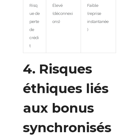
Risq
Élevé
Faible
ue de
(déconnexi
(reprise
perte
ons)
instantanée
de
)
crédi
t
4. Risques
éthiques liés
aux bonus
synchronisés