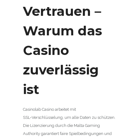
Vertrauen –
Warum das
Casino
zuverlässig
ist
Casinolab Casino arbeitet mit
SSL‑Verschlüsselung, um alle Daten zu schützen.
Die Lizenzierung durch die Malta Gaming
Authority garantiert faire Spielbedingungen und