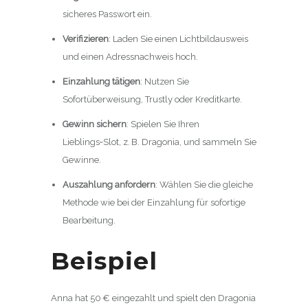
sicheres Passwort ein.
Verifizieren
: Laden Sie einen Lichtbildausweis
und einen Adressnachweis hoch.
Einzahlung tätigen
: Nutzen Sie
Sofortüberweisung, Trustly oder Kreditkarte.
Gewinn sichern
: Spielen Sie Ihren
Lieblings‑Slot, z. B. Dragonia, und sammeln Sie
Gewinne.
Auszahlung anfordern
: Wählen Sie die gleiche
Methode wie bei der Einzahlung für sofortige
Bearbeitung.
Beispiel
Anna hat 50 € eingezahlt und spielt den Dragonia