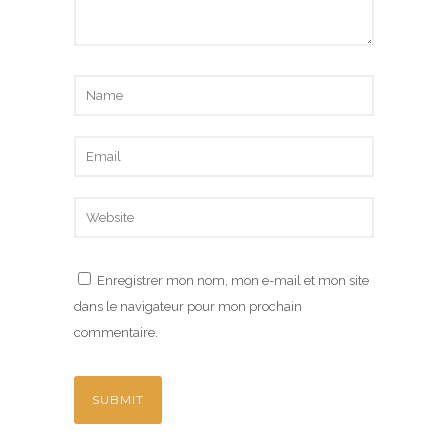
Enregistrer mon nom, mon e-mail et mon site
dans le navigateur pour mon prochain
commentaire.