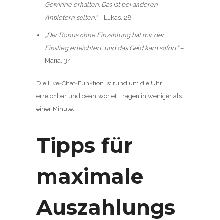
Gewinne erhalten. Das ist bei anderen
Anbietern selten.“
– Lukas, 28
„Der Bonus ohne Einzahlung hat mir den
Einstieg erleichtert, und das Geld kam sofort.“
–
Maria, 34
Die Live‑Chat‑Funktion ist rund um die Uhr
erreichbar und beantwortet Fragen in weniger als
einer Minute.
Tipps für
maximale
Auszahlungs