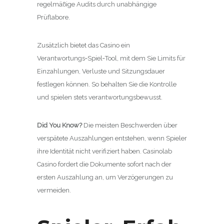
regelmäßige Audits durch unabhängige
Prüflabore.
Zusätzlich bietet das Casino ein
Verantwortungs‑Spiel‑Tool, mit dem Sie Limits für
Einzahlungen, Verluste und Sitzungsdauer
festlegen können. So behalten Sie die Kontrolle
und spielen stets verantwortungsbewusst.
Did You Know?
Die meisten Beschwerden über
verspätete Auszahlungen entstehen, wenn Spieler
ihre Identität nicht verifiziert haben. Casinolab
Casino fordert die Dokumente sofort nach der
ersten Auszahlung an, um Verzögerungen zu
vermeiden.