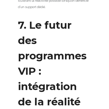
illustrant la réactivité possible lorsqu’on bénéficie
d’un support dédié.
7. Le futur
des
programmes
VIP :
intégration
de la réalité