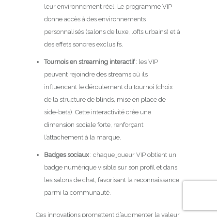
leur environnement réel. Le programme VIP
donne accès à des environnements
personnalisés (salons de luxe, lofts urbains) et à
des effets sonores exclusifs.
Tournois en streaming interactif
: les VIP
peuvent rejoindre des streams où ils
influencent le déroulement du tournoi (choix
de la structure de blinds, mise en place de
side‑bets). Cette interactivité crée une
dimension sociale forte, renforçant
l’attachement à la marque.
Badges sociaux
: chaque joueur VIP obtient un
badge numérique visible sur son profil et dans
les salons de chat, favorisant la reconnaissance
parmi la communauté.
Ces innovations promettent d’augmenter la valeur