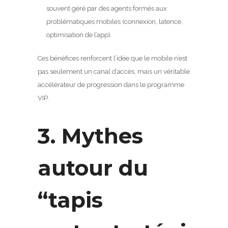
souvent géré par des agents formés aux
problématiques mobiles (connexion, latence,
optimisation de l’app).
Ces bénéfices renforcent l’idée que le mobile n’est
pas seulement un canal d’accès, mais un véritable
accélérateur de progression dans le programme
VIP.
3. Mythes
autour du
“tapis