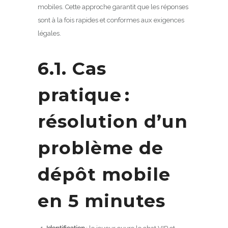
mobiles. Cette approche garantit que les réponses
sont à la fois rapides et conformes aux exigences
légales.
6.1. Cas
pratique :
résolution d’un
problème de
dépôt mobile
en 5 minutes