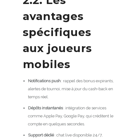
2.2. Les
avantages
spécifiques
aux joueurs
mobiles
Notifications push
: rappel des bonus expirants,
alertes de tournoi, mise à jour du cash‑back en
temps réel.
Dépôts instantanés
: intégration de services
comme Apple Pay, Google Pay, qui créditent le
compte en quelques secondes.
Support dédié
: chat live disponible 24/7,