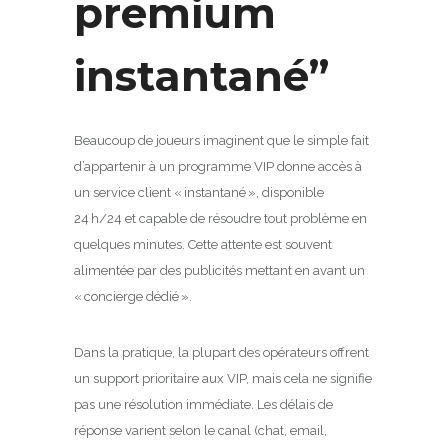
premium
instantané”
Beaucoup de joueurs imaginent que le simple fait
d’appartenir à un programme VIP donne accès à
un service client « instantané », disponible
24 h/24 et capable de résoudre tout problème en
quelques minutes. Cette attente est souvent
alimentée par des publicités mettant en avant un
« concierge dédié ».
Dans la pratique, la plupart des opérateurs offrent
un support prioritaire aux VIP, mais cela ne signifie
pas une résolution immédiate. Les délais de
réponse varient selon le canal (chat, email,