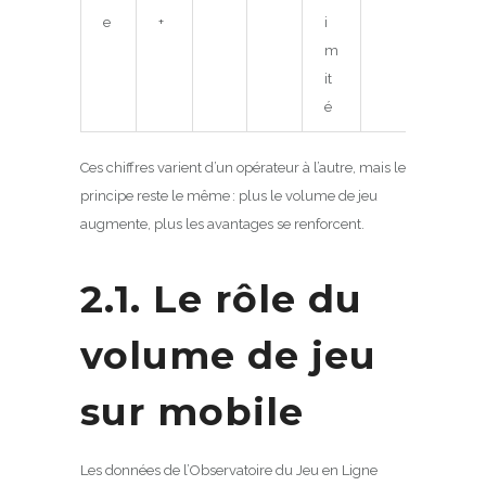
e
+
i
m
it
é
Ces chiffres varient d’un opérateur à l’autre, mais le
principe reste le même : plus le volume de jeu
augmente, plus les avantages se renforcent.
2.1. Le rôle du
volume de jeu
sur mobile
Les données de l’Observatoire du Jeu en Ligne