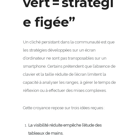
vert = stratégi
e figée”
Un cliché persistant dans la communauté est que
les stratégies développées sur un écran
d’ordinateur ne sont pas transposables sur un
smartphone. Certains prétendent que l’absence de
clavier et la taille réduite de l’écran limitent la
capacité à analyser les ranges, à gérer le temps de
réflexion ou à effectuer des mises complexes.
Cette croyance repose sur trois idées reçues :
La visibilité réduite empêche l’étude des
tableaux de mains.