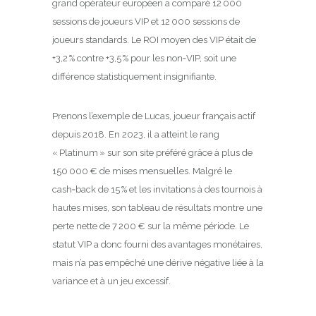
grand opérateur européen a comparé 12 000
sessions de joueurs VIP et 12 000 sessions de
joueurs standards. Le ROI moyen des VIP était de
+3,2 % contre +3,5 % pour les non‑VIP, soit une
différence statistiquement insignifiante.
Prenons l’exemple de Lucas, joueur français actif
depuis 2018. En 2023, il a atteint le rang
« Platinum » sur son site préféré grâce à plus de
150 000 € de mises mensuelles. Malgré le
cash‑back de 15 % et les invitations à des tournois à
hautes mises, son tableau de résultats montre une
perte nette de 7 200 € sur la même période. Le
statut VIP a donc fourni des avantages monétaires,
mais n’a pas empêché une dérive négative liée à la
variance et à un jeu excessif.