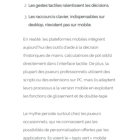
Les gestes tactiles ralentissent les décisions.
Les raccourcis clavier, indispensables sur
desktop, n’existent pas sur mobile.
En réalité, les plateformes mobiles intègrent
aujourd’hui des outils d’aide à la décision
(historiques de mains, calculatrices de pot odds)
directement dans l’interface tactile. De plus, la
plupart des joueurs professionnels utilisent des
scripts ou des extensions sur PC, mais ils adaptent
leurs processus à la version mobile en exploitant
les fonctions de glissement et de double‑tape.
Le mythe persiste surtout chez les joueurs
occasionnels, qui ne connaissent pas les
possibilités de personnalisation offertes par les
applications. Ils voient le « tapis vert » mobile