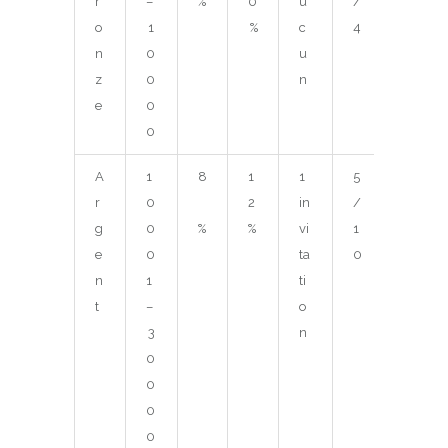
r
–
%
0
u
/
o
1
%
c
4
n
0
u
z
0
n
e
0
0
A
1
8
1
1
5
r
0
2
in
/
g
0
%
%
vi
1
e
0
ta
0
n
1
ti
t
–
o
3
n
0
0
0
0