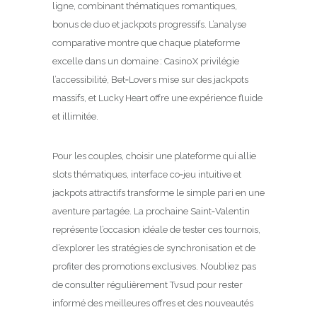
ligne, combinant thématiques romantiques,
bonus de duo et jackpots progressifs. L’analyse
comparative montre que chaque plateforme
excelle dans un domaine : Casino X privilégie
l’accessibilité, Bet‑Lovers mise sur des jackpots
massifs, et Lucky Heart offre une expérience fluide
et illimitée.
Pour les couples, choisir une plateforme qui allie
slots thématiques, interface co‑jeu intuitive et
jackpots attractifs transforme le simple pari en une
aventure partagée. La prochaine Saint‑Valentin
représente l’occasion idéale de tester ces tournois,
d’explorer les stratégies de synchronisation et de
profiter des promotions exclusives. N’oubliez pas
de consulter régulièrement Tvsud pour rester
informé des meilleures offres et des nouveautés