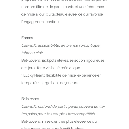
nombre illimité de participants et une fréquence
de mise à jour du tableau élevée, ce qui favorise
l’engagement continu.
Forces
Casino X : accessibilité, ambiance romantique,
tableau clair.
Bet‑Lovers : jackpots élevés, sélection rigoureuse
des jeux, forte visibilité médiatique.
* Lucky Heart : flexibilité de mise, expérience en
temps réel, large base de joueurs.
Faiblesses
Casino X : plafond de participants pouvant limiter
les gains pour les couples très compétitifs.
Bet‑Lovers : mise d’entrée plus élevée, ce qui
décourage les joueurs à petit budget.