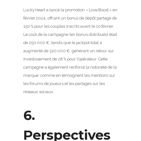
Lucky Heart a lancé la promotion « Love Boost » en
février 2024, offrant un bonus de dépôt partagé de
150 % pour les couples inscrits avant le 10 février.
Le coût de la campagne (en bonus distribués) était
de 250 000 €, tandis que le jackpot total a
augmenté de 320 000 €, générant un retour sur
investissement de 28 % pour l’opérateur. Cette
campagne a également renforcé la notoriété de la
marque, comme en témoignent les mentions sur
les forums de joueurs et les partages sur les
réseaux sociaux.
6.
Perspectives