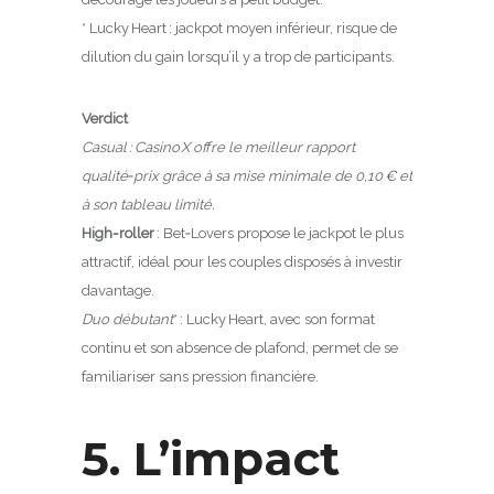
* Lucky Heart : jackpot moyen inférieur, risque de
dilution du gain lorsqu’il y a trop de participants.
Verdict
Casual
: Casino X offre le meilleur rapport
qualité‑prix grâce à sa mise minimale de 0,10 € et
à son tableau limité.
High‑roller
: Bet‑Lovers propose le jackpot le plus
attractif, idéal pour les couples disposés à investir
davantage.
Duo débutant
* : Lucky Heart, avec son format
continu et son absence de plafond, permet de se
familiariser sans pression financière.
5. L’impact