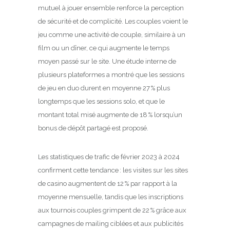
mutuel à jouer ensemble renforce la perception
de sécurité et de complicité. Les couples voient le
jeu comme une activité de couple, similaire à un
film ou un dîner, ce qui augmente le temps
moyen passé sur le site. Une étude interne de
plusieurs plateformes a montré que les sessions
de jeu en duo durent en moyenne 27 % plus
longtemps que les sessions solo, et que le
montant total misé augmente de 18 % lorsqu’un
bonus de dépôt partagé est proposé.
Les statistiques de trafic de février 2023 à 2024
confirment cette tendance : les visites sur les sites
de casino augmentent de 12 % par rapport à la
moyenne mensuelle, tandis que les inscriptions
aux tournois couples grimpent de 22 % grâce aux
campagnes de mailing ciblées et aux publicités