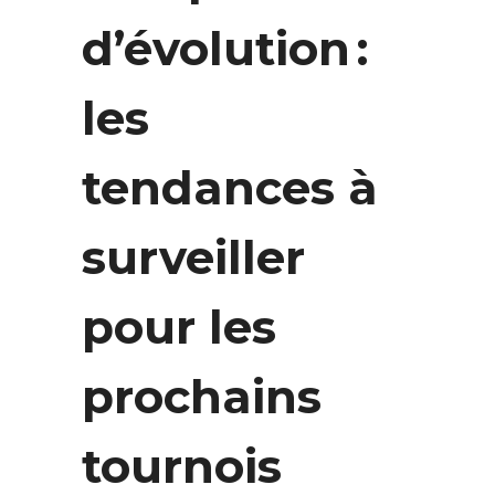
d’évolution :
les
tendances à
surveiller
pour les
prochains
tournois