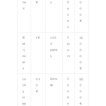
no
€
s
h
0
X
a
0
s
0
e
€
s
B
1 €
1 00
7
15
et
0
jo
0
‑L
paire
u
0
ov
s
rs
0
er
0
s
€
Lu
0,2
Illimi
C
95
ck
0
té
o
0
y
€
n
0
H
ti
0
ea
n
€