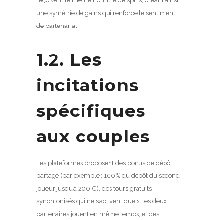
reçoivent le même nombre de spins, créant ainsi
une symétrie de gains qui renforce le sentiment
de partenariat.
1.2. Les
incitations
spécifiques
aux couples
Les plateformes proposent des bonus de dépôt
partagé (par exemple : 100 % du dépôt du second
joueur jusqu’à 200 €), des tours gratuits
synchronisés qui ne s’activent que si les deux
partenaires jouent en même temps, et des