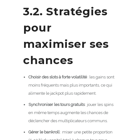
3.2. Stratégies
pour
maximiser ses
chances
Choisir des slots à forte volatilité
: les gains sont
moins fréquents mais plus importants, ce qui
alimente le jackpot plus rapidement.
Synchroniser les tours gratuits
: jouer les spins
en même temps augmente les chances de
déclencher des multiplicateurs communs.
Gérer le bankroll
: miser une petite proportion