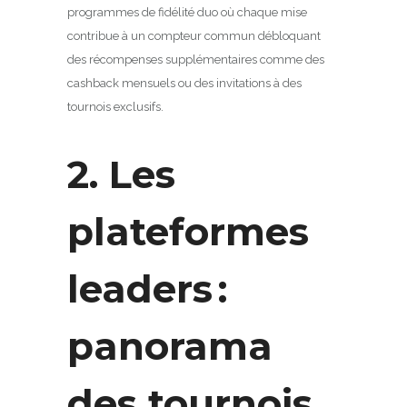
programmes de fidélité duo où chaque mise
contribue à un compteur commun débloquant
des récompenses supplémentaires comme des
cashback mensuels ou des invitations à des
tournois exclusifs.
2. Les
plateformes
leaders :
panorama
des tournois