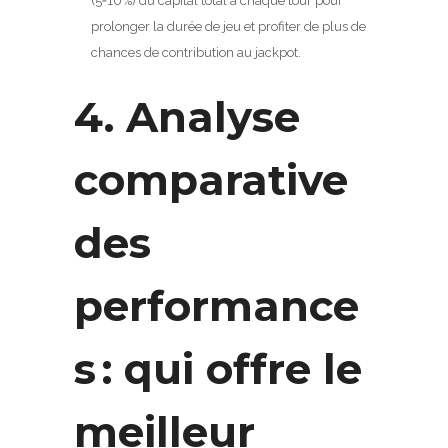
(5‑10 %) du capital total à chaque tour pour
prolonger la durée de jeu et profiter de plus de
chances de contribution au jackpot.
4. Analyse
comparative
des
performance
s : qui offre le
meilleur