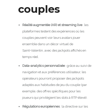
couples
Réalité augmentée (AR) et streaming live
: les
plateformes testent des expériences où les
couples peuvent voir leurs avatars jouer
ensemble dans un décor virtuel de
Saint‑Valentin, avec des jackpots affichés en
temps réel.
Data‑analytics personnalisée
: grâce au suivi de
navigation et aux préférences utilisateur, les
opérateurs pourront proposer des jackpots
adaptés aux habitudes de jeu du couple (par
exemple, des offres spécifiques pour les
joueurs qui privilégient les slots à RTP élevé).
Régulations européennes
: la directive sur les