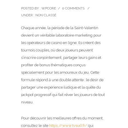
POSTED BY : WPCORE
/
0 COMMENTS
/
UNDER :
NON CLASSÉ
Chaque année, la période de la Saint‑Valentin
devient un véritable laboratoire marketing pour
les opérateurs de casino en ligne. Ils créent des
tournois couples, où deux joueurs peuvent
s’inscrire conjointement, partager leurs gains et
profiter de bonus thématiques conçus
spécialement pour les amoureux du jeu. Cette
formule répond à une double attente : le désir de
partager une expérience ludique et la quête du
jackpot progressif qui fait rêver les joueurs de tout
niveau.
Pour découvrir les meilleures offres du moment,
consultez le site
https://www.tvsud.fr/
qui