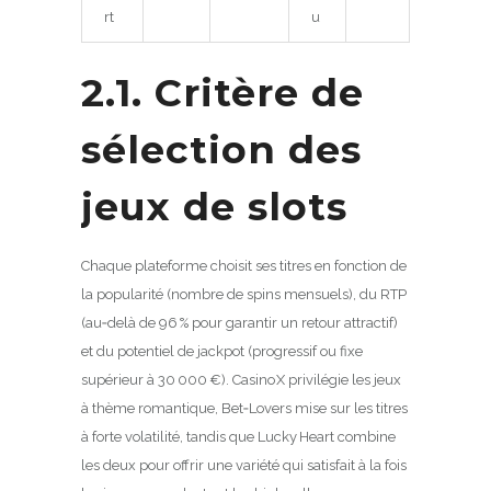
rt
u
2.1. Critère de
sélection des
jeux de slots
Chaque plateforme choisit ses titres en fonction de
la popularité (nombre de spins mensuels), du RTP
(au‑delà de 96 % pour garantir un retour attractif)
et du potentiel de jackpot (progressif ou fixe
supérieur à 30 000 €). Casino X privilégie les jeux
à thème romantique, Bet‑Lovers mise sur les titres
à forte volatilité, tandis que Lucky Heart combine
les deux pour offrir une variété qui satisfait à la fois