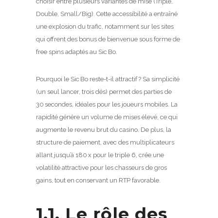
choisir entre plusieurs variantes de mise (Triple,
Double, Small/Big). Cette accessibilité a entraîné
une explosion du trafic, notamment sur les sites
qui offrent des bonus de bienvenue sous forme de
free spins adaptés au Sic Bo.
Pourquoi le Sic Bo reste-t-il attractif ? Sa simplicité
(un seul lancer, trois dés) permet des parties de
30 secondes, idéales pour les joueurs mobiles. La
rapidité génère un volume de mises élevé, ce qui
augmente le revenu brut du casino. De plus, la
structure de paiement, avec des multiplicateurs
allant jusqu’à 180 x pour le triple 6, crée une
volatilité attractive pour les chasseurs de gros
gains, tout en conservant un RTP favorable.
1.1. Le rôle des