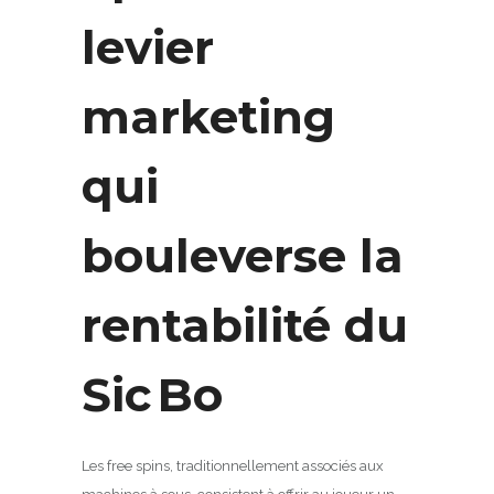
levier
marketing
qui
bouleverse la
rentabilité du
Sic Bo
Les free spins, traditionnellement associés aux