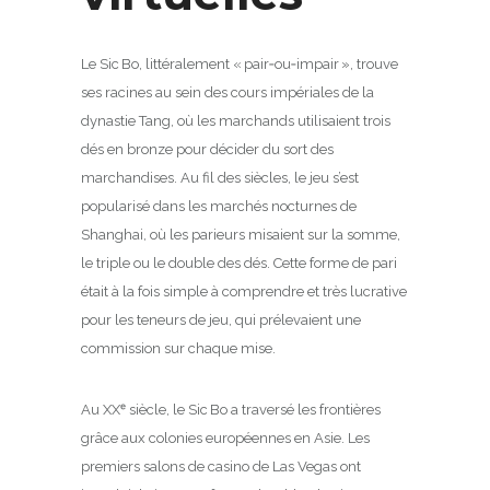
Le Sic Bo, littéralement « pair‑ou‑impair », trouve
ses racines au sein des cours impériales de la
dynastie Tang, où les marchands utilisaient trois
dés en bronze pour décider du sort des
marchandises. Au fil des siècles, le jeu s’est
popularisé dans les marchés nocturnes de
Shanghai, où les parieurs misaient sur la somme,
le triple ou le double des dés. Cette forme de pari
était à la fois simple à comprendre et très lucrative
pour les teneurs de jeu, qui prélevaient une
commission sur chaque mise.
Au XXᵉ siècle, le Sic Bo a traversé les frontières
grâce aux colonies européennes en Asie. Les
premiers salons de casino de Las Vegas ont