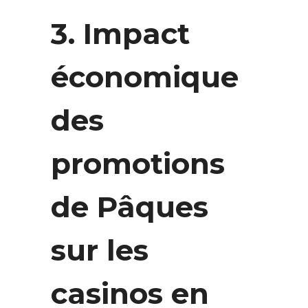
3. Impact
économique
des
promotions
de Pâques
sur les
casinos en