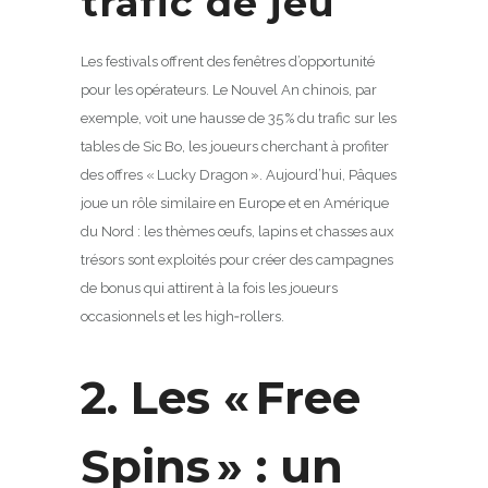
trafic de jeu
Les festivals offrent des fenêtres d’opportunité
pour les opérateurs. Le Nouvel An chinois, par
exemple, voit une hausse de 35 % du trafic sur les
tables de Sic Bo, les joueurs cherchant à profiter
des offres « Lucky Dragon ». Aujourd’hui, Pâques
joue un rôle similaire en Europe et en Amérique
du Nord : les thèmes œufs, lapins et chasses aux
trésors sont exploités pour créer des campagnes
de bonus qui attirent à la fois les joueurs
occasionnels et les high‑rollers.
2. Les « Free
Spins » : un