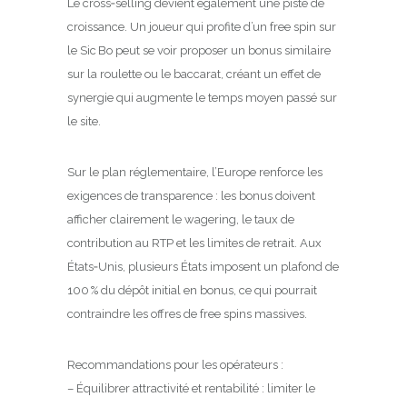
Le cross‑selling devient également une piste de
croissance. Un joueur qui profite d’un free spin sur
le Sic Bo peut se voir proposer un bonus similaire
sur la roulette ou le baccarat, créant un effet de
synergie qui augmente le temps moyen passé sur
le site.
Sur le plan réglementaire, l’Europe renforce les
exigences de transparence : les bonus doivent
afficher clairement le wagering, le taux de
contribution au RTP et les limites de retrait. Aux
États‑Unis, plusieurs États imposent un plafond de
100 % du dépôt initial en bonus, ce qui pourrait
contraindre les offres de free spins massives.
Recommandations pour les opérateurs :
– Équilibrer attractivité et rentabilité : limiter le