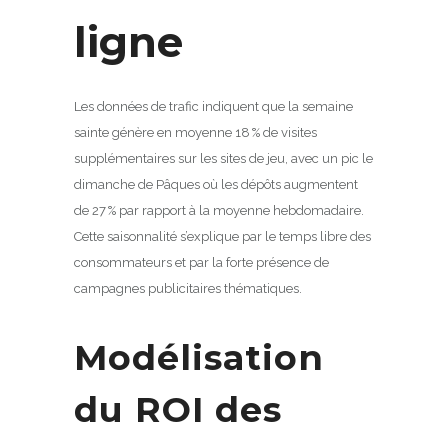
ligne
Les données de trafic indiquent que la semaine
sainte génère en moyenne 18 % de visites
supplémentaires sur les sites de jeu, avec un pic le
dimanche de Pâques où les dépôts augmentent
de 27 % par rapport à la moyenne hebdomadaire.
Cette saisonnalité s’explique par le temps libre des
consommateurs et par la forte présence de
campagnes publicitaires thématiques.
Modélisation
du ROI des