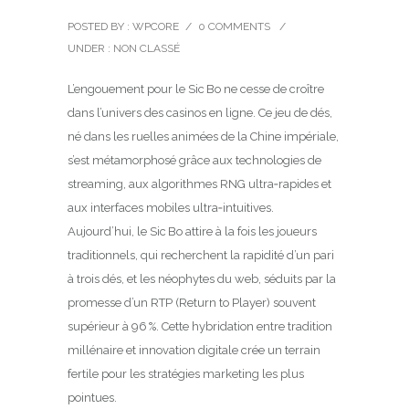
POSTED BY : WPCORE
/
0 COMMENTS
/
UNDER :
NON CLASSÉ
L’engouement pour le Sic Bo ne cesse de croître
dans l’univers des casinos en ligne. Ce jeu de dés,
né dans les ruelles animées de la Chine impériale,
s’est métamorphosé grâce aux technologies de
streaming, aux algorithmes RNG ultra‑rapides et
aux interfaces mobiles ultra‑intuitives.
Aujourd’hui, le Sic Bo attire à la fois les joueurs
traditionnels, qui recherchent la rapidité d’un pari
à trois dés, et les néophytes du web, séduits par la
promesse d’un RTP (Return to Player) souvent
supérieur à 96 %. Cette hybridation entre tradition
millénaire et innovation digitale crée un terrain
fertile pour les stratégies marketing les plus
pointues.