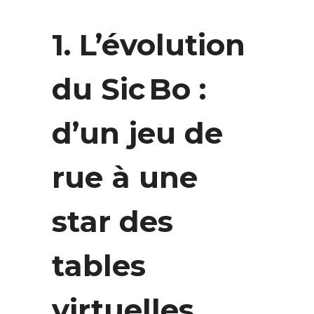
1. L’évolution
du Sic Bo :
d’un jeu de
rue à une
star des
tables
virtuelles