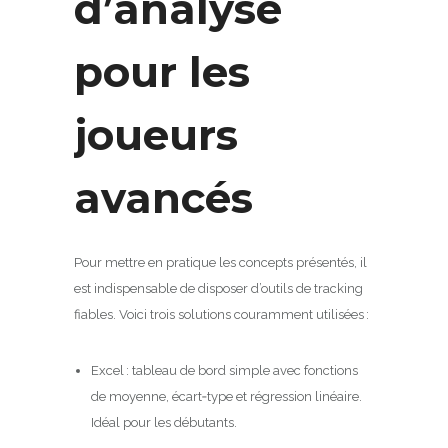
d’analyse
pour les
joueurs
avancés
Pour mettre en pratique les concepts présentés, il
est indispensable de disposer d’outils de tracking
fiables. Voici trois solutions couramment utilisées :
Excel : tableau de bord simple avec fonctions
de moyenne, écart‑type et régression linéaire.
Idéal pour les débutants.