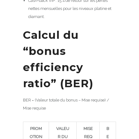
Cash‑back VIP : 15 % de retour sur les pertes
nettes mensuelles pour les niveaux platine et
diamant.
Calcul du
“bonus
efficiency
ratio” (BER)
BER = (Valeur totale du bonus – Mise requise) /
Mise requise
PROM
VALEU
MISE
B
OTION
R DU
REQ
E