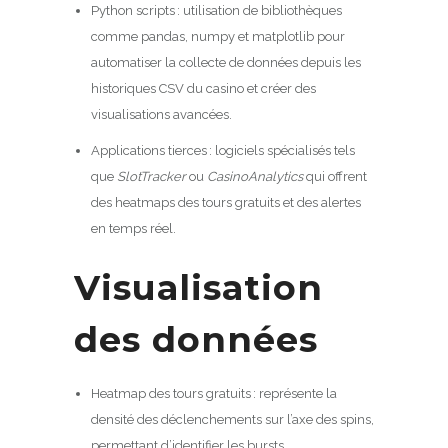
Python scripts : utilisation de bibliothèques
comme pandas, numpy et matplotlib pour
automatiser la collecte de données depuis les
historiques CSV du casino et créer des
visualisations avancées.
Applications tierces : logiciels spécialisés tels
que
SlotTracker
ou
CasinoAnalytics
qui offrent
des heatmaps des tours gratuits et des alertes
en temps réel.
Visualisation
des données
Heatmap des tours gratuits : représente la
densité des déclenchements sur l’axe des spins,
permettant d’identifier les bursts.