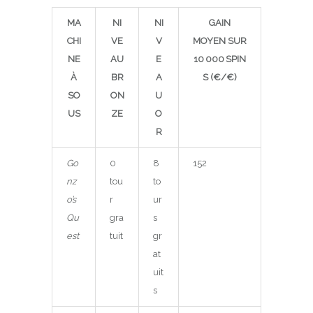
MA
NI
NI
GAIN
CHI
VE
V
MOYEN SUR
NE
AU
E
10 000 SPIN
À
BR
A
S (€/€)
SO
ON
U
US
ZE
O
R
Go
0
8
152
nz
tou
to
o’s
r
ur
Qu
gra
s
est
tuit
gr
at
uit
s