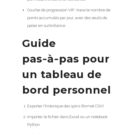
Courbe de progression VIP : trace le nombre de
points accumulés par jour, avec des seuils de
palier en surbrillance.
Guide
pas‑à‑pas pour
un tableau de
bord personnel
Exporter l’historique des spins (format CSV).
Importer le fichier dans Excel ou un notebook
Python.