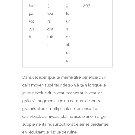
Me
3
9
267
ga
tou
to
Mo
rs
ur
ola
gra
s
h
tuit
gr
s
at
uit
s
Dans cet exemple, le même titre bénéficie d’un
gain moyen supérieur de 30 % à 35 % lorsque le
joueur évolue du niveau bronze au niveau or,
grâce à l’augmentation du nombre de tours
gratuits et aux multiplicateurs de mise. Le
cash‑back du niveau platine ajoute une marge
supplémentaire, surtout lors de séries perdantes,
en réduisant le risque de ruine.