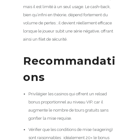
mais il est limité à un seul usage. Le cash‑back,
bien qu’infini en théorie, dépend fortement du
volume de pertes ; il devient réellement efficace
lorsque le joueur subit une série négative, offrant
ainsi un filet de sécurité.
Recommandati
ons
Privilégier les casinos qui offrent un reload
bonus proportionnel au niveau VIP, car il
augmente le nombre de tours gratuits sans
gonfler la mise requise.
Vérifier que les conditions de mise (wagering)
sont raisonnables : idéalement 20× le bonus