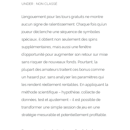
UNDER :
NON CLASSÉ
L’engouement pour les tours gratuits ne montre
aucun signe de ralentissement. Chaque fois qu’un
joueur déclenche une séquence de symboles
spéciaux, il obtient non seulement des spins
supplémentaires, mais aussi une fenêtre
d’opportunité pour augmenter son retour sur mise
sans risquer de nouveaux fonds. Pourtant, la
plupart des amateurs traitent ces bonus comme
un hasard pur, sans analyser les paramètres qui
les rendent réellement rentables. En appliquant la
méthode scientifique – hypothèse, collecte de
données, test et ajustement – il est possible de
transformer une simple session de jeu en une
stratégie mesurable et potentiellement profitable.