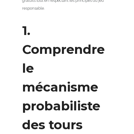
gratuits tout en respectant les principes du jeu
responsable.
1.
Comprendre
le
mécanisme
probabiliste
des tours