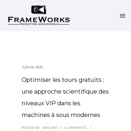
3 février 2026
Optimiser les tours gratuits :
une approche scientifique des
niveaux VIP dans les
machines à sous modernes
POSTED BY : WPCORE
/
0 COMMENTS
/