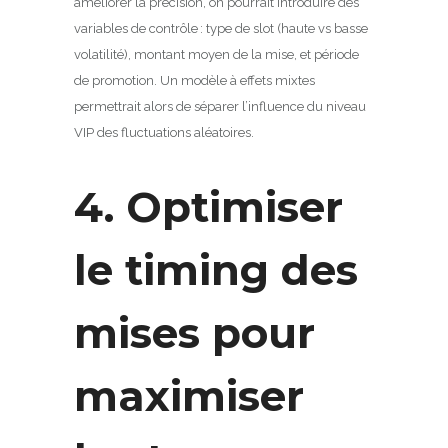
améliorer la précision, on pourrait introduire des
variables de contrôle : type de slot (haute vs basse
volatilité), montant moyen de la mise, et période
de promotion. Un modèle à effets mixtes
permettrait alors de séparer l’influence du niveau
VIP des fluctuations aléatoires.
4. Optimiser
le timing des
mises pour
maximiser