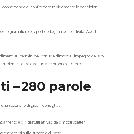
re, consentendo di confrontare rapidamente le condizioni
ito giornaliero e report dettagliati delle attività. Questi
ndimenti sui termini del bonus e dimostra l’impegno del sito
un ambiente sicuro e adatto alle proprie esigenze.
nti – 280 parole
una selezione di giochi consigliati:
amento e giri gratuiti attivati da simboli scatter.
o esercitarsi sulla strategia di base.