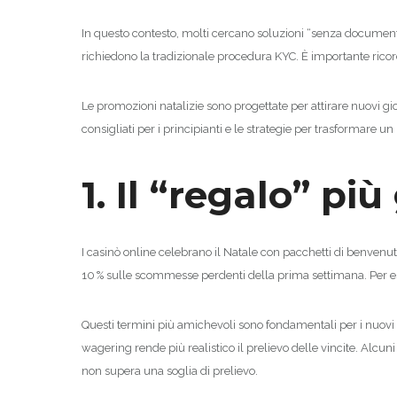
In questo contesto, molti cercano soluzioni “senza documenti” 
richiedono la tradizionale procedura KYC. È importante ricord
Le promozioni natalizie sono progettate per attirare nuovi gi
consigliati per i principianti e le strategie per trasformare un
1. Il “regalo” pi
I casinò online celebrano il Natale con pacchetti di benvenu
10 % sulle scommesse perdenti della prima settimana. Per ese
Questi termini più amichevoli sono fondamentali per i nuovi g
wagering rende più realistico il prelievo delle vincite. Alc
non supera una soglia di prelievo.