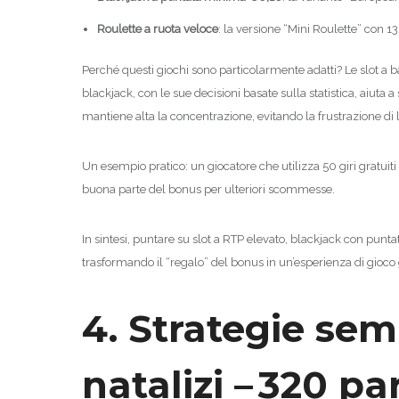
Roulette a ruota veloce
: la versione “Mini Roulette” con 
Perché questi giochi sono particolarmente adatti? Le slot a ba
blackjack, con le sue decisioni basate sulla statistica, aiuta 
mantiene alta la concentrazione, evitando la frustrazione di 
Un esempio pratico: un giocatore che utilizza 50 giri gratuiti
buona parte del bonus per ulteriori scommesse.
In sintesi, puntare su slot a RTP elevato, blackjack con punta
trasformando il “regalo” del bonus in un’esperienza di gioco 
4. Strategie sem
natalizi – 320 pa