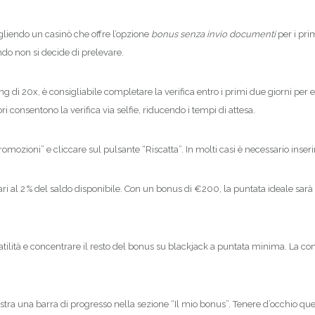
gliendo un casinò che offre l’opzione
bonus senza invio documenti
per i pri
do non si decide di prelevare.
g di 20x, è consigliabile completare la verifica entro i primi due giorni per ev
i consentono la verifica via selfie, riducendo i tempi di attesa.
romozioni” e cliccare sul pulsante “Riscatta”. In molti casi è necessario ins
 al 2 % del saldo disponibile. Con un bonus di €200, la puntata ideale sarà €
a volatilità e concentrare il resto del bonus su blackjack a puntata minima. La
stra una barra di progresso nella sezione “Il mio bonus”. Tenere d’occhio qu