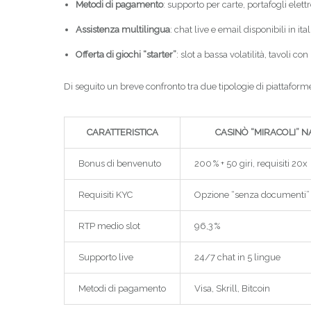
Metodi di pagamento
: supporto per carte, portafogli elett
Assistenza multilingua
: chat live e email disponibili in ita
Offerta di giochi “starter”
: slot a bassa volatilità, tavoli 
Di seguito un breve confronto tra due tipologie di piattaform
CARATTERISTICA
CASINÒ “MIRACOLI” NA
Bonus di benvenuto
200 % + 50 giri, requisiti 20x
Requisiti KYC
Opzione “senza documenti” 
RTP medio slot
96,3 %
Supporto live
24/7 chat in 5 lingue
Metodi di pagamento
Visa, Skrill, Bitcoin