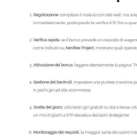
Registrazione
: compilare il modulo con dati reali, ma sce
immediatamente, posticipando la verifica KYC fino a quan
Verifica rapida
: se il bonus prevede un requisito di wagerin
come indicato su
Aeroflex Project
, mostrano quali operator
Attivazione del bonus
: leggere attentamente la pagina “P
Gestione del bankroll
: impostare una puntata massima pari
in pochi giri ad alta scommessa.
Scelta del gioco
: utilizzare i giri gratuiti su slot a bass
un mix di giochi a RTP elevato e decisioni strategiche.
Monitoraggio dei requisiti
: la maggior parte dei casinò mo