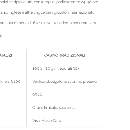
ronici e criptovalute, con tempi di prelievo entro 24‑48 ore.
liano, inglese e altre lingue per i giocatori internazionali.
con puntata minima di €0,10 e versioni demo per esercitarsi.
e:
TALIZI
CASINÒ TRADIZIONALI
100 % + 20 giri, requisiti 30x
fino a €100
Verifica obbligatoria al primo prelievo
95,1 %
Orario limitato, solo email
Visa, MasterCard