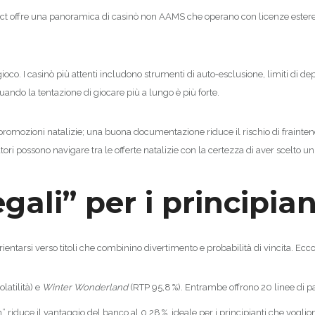
roject offre una panoramica di casinò non AAMS che operano con licenze este
co. I casinò più attenti includono strumenti di auto‑esclusione, limiti di depos
uando la tentazione di giocare più a lungo è più forte.
e promozioni natalizie; una buona documentazione riduce il rischio di frainte
atori possono navigare tra le offerte natalizie con la certezza di aver scelto 
regali” per i principia
entarsi verso titoli che combinino divertimento e probabilità di vincita. Ecco 
latilità) e
Winter Wonderland
(RTP 95,8 %). Entrambe offrono 20 linee di pag
” riduce il vantaggio del banco al 0,28 %, ideale per i principianti che voglion