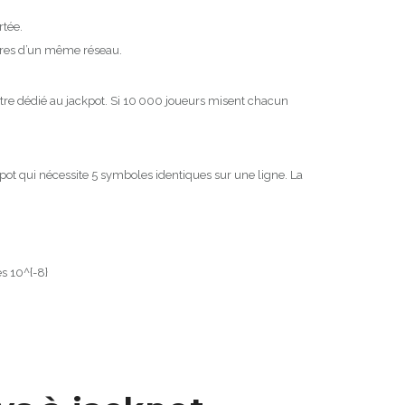
rtée.
itres d’un même réseau.
t être dédié au jackpot. Si 10 000 joueurs misent chacun
pot qui nécessite 5 symboles identiques sur une ligne. La
es 10^{-8}