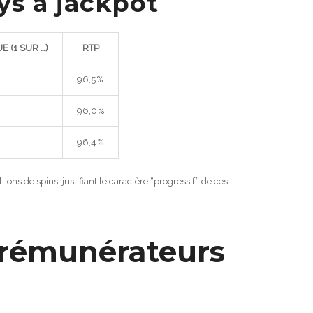
ys à jackpot
 (1 SUR …)
RTP
96,5 %
96,0 %
96,4 %
ons de spins, justifiant le caractère “progressif” de ces
s rémunérateurs