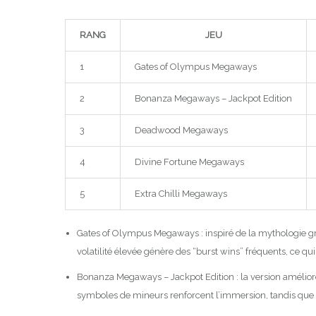
RANG
JEU
1
Gates of Olympus Megaways
2
Bonanza Megaways – Jackpot Edition
3
Deadwood Megaways
4
Divine Fortune Megaways
5
Extra Chilli Megaways
Gates of Olympus Megaways : inspiré de la mythologie grec
volatilité élevée génère des “burst wins” fréquents, ce qu
Bonanza Megaways – Jackpot Edition : la version améliorée
symboles de mineurs renforcent l’immersion, tandis que l