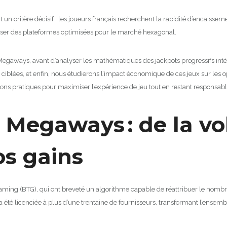
 un critère décisif : les joueurs français recherchent la rapidité d’encaissem
poser des plateformes optimisées pour le marché hexagonal.
gaways, avant d’analyser les mathématiques des jackpots progressifs intégr
blées, et enfin, nous étudierons l’impact économique de ces jeux sur les opé
ns pratiques pour maximiser l’expérience de jeu tout en restant responsabl
Megaways : de la vola
s gains
ming (BTG), qui ont breveté un algorithme capable de réattribuer le nombr
 a été licenciée à plus d’une trentaine de fournisseurs, transformant l’ensem