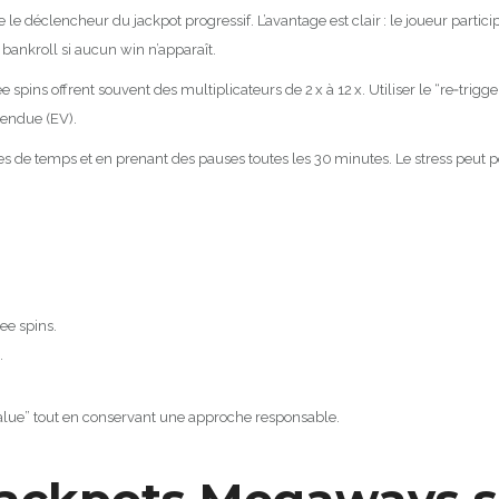
e déclencheur du jackpot progressif. L’avantage est clair : le joueur parti
a bankroll si aucun win n’apparaît.
ree spins offrent souvent des multiplicateurs de 2 x à 12 x. Utiliser le “re‑tr
tendue (EV).
mites de temps et en prenant des pauses toutes les 30 minutes. Le stress peut 
ee spins.
.
value” tout en conservant une approche responsable.