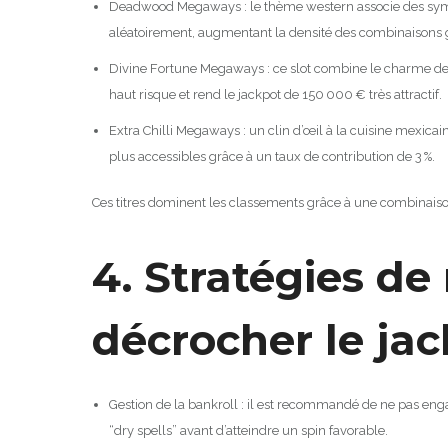
Deadwood Megaways : le thème western associe des symbol
aléatoirement, augmentant la densité des combinaisons
Divine Fortune Megaways : ce slot combine le charme des d
haut risque et rend le jackpot de 150 000 € très attractif.
Extra Chilli Megaways : un clin d’œil à la cuisine mexicain
plus accessibles grâce à un taux de contribution de 3 %.
Ces titres dominent les classements grâce à une combinais
4. Stratégies d
décrocher le j
Gestion de la bankroll : il est recommandé de ne pas engag
“dry spells” avant d’atteindre un spin favorable.