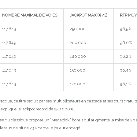
NOMBRE MAXIMAL DE VOIES
JACKPOT MAX (€/£)
RTP MO
117 649
250 000
96,5 %
117 649
200 000
96,0 %
117 649
180 000
96,2 %
117 649
150 000
96,4 %
117 649
120 000
96,1 %
que, ce titre séduit par ses multiplicateurs en cascade et ses tours gratuit
i explique le jackpot record de 250 000 €.
 du classique propose un “Megapick” bonus qui augmente la mise de 2 x à 10 
e taux de hit de 23 % garde le joueur engagé.