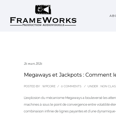
AB
26 mars 2026
Megaways et Jackpots : Comment les
POSTED BY : WPCORE
/
0 COMMENTS
/
UNDER :
NON CLAS
L’explosion du mécanisme Megaways a bouleversé les attentes
machines à sous le point de convergence entre volatilité élev
combinaison infinie de lignes payantes et d’une dynamique d