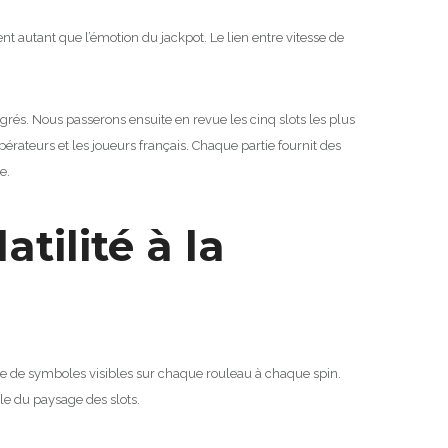
ent autant que l’émotion du jackpot. Le lien entre vitesse de
és. Nous passerons ensuite en revue les cinq slots les plus
rateurs et les joueurs français. Chaque partie fournit des
e.
tilité à la
e de symboles visibles sur chaque rouleau à chaque spin.
ble du paysage des slots.