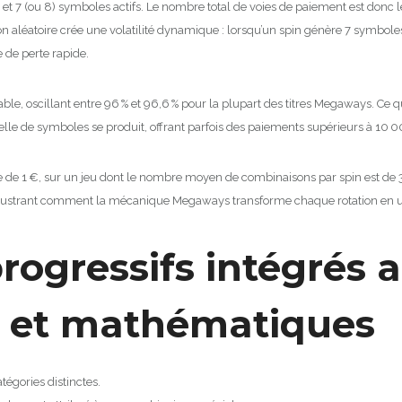
 7 (ou 8) symboles actifs. Le nombre total de voies de paiement est donc le
ion aléatoire crée une volatilité dynamique : lorsqu’un spin génère 7 symbol
 de perte rapide.
ble, oscillant entre 96 % et 96,6 % pour la plupart des titres Megaways. Ce qu
le de symboles se produit, offrant parfois des paiements supérieurs à 10 00
de 1 €, sur un jeu dont le nombre moyen de combinaisons par spin est de 30
 illustrant comment la mécanique Megaways transforme chaque rotation en u
progressifs intégrés
 et mathématiques
tégories distinctes.