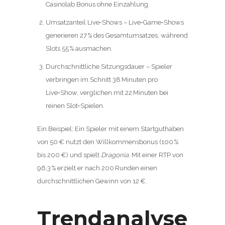
Casinolab Bonus ohne Einzahlung.
Umsatzanteil Live‑Shows – Live‑Game‑Shows
generieren 27 % des Gesamtumsatzes, während
Slots 55 % ausmachen.
Durchschnittliche Sitzungsdauer – Spieler
verbringen im Schnitt 38 Minuten pro
Live‑Show, verglichen mit 22 Minuten bei
reinen Slot‑Spielen.
Ein Beispiel: Ein Spieler mit einem Startguthaben
von 50 € nutzt den Willkommensbonus (100 %
bis 200 €) und spielt
Dragonia
. Mit einer RTP von
96,3 % erzielt er nach 200 Runden einen
durchschnittlichen Gewinn von 12 €.
Trendanalyse