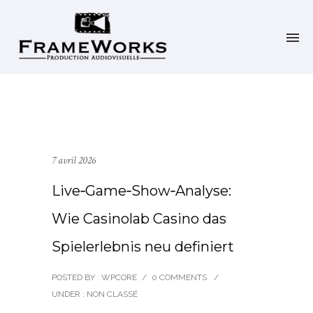
7 avril 2026
Live‑Game‑Show‑Analyse:
Wie Casinolab Casino das
Spielerlebnis neu definiert
POSTED BY : WPCORE
/
0 COMMENTS
/
UNDER :
NON CLASSÉ