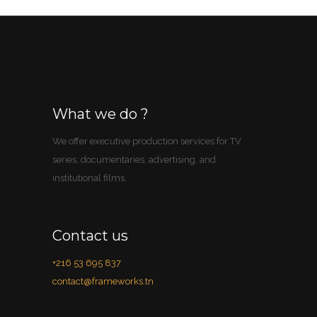
What we do ?
We offer executive production services for TV
series, documentaries, advertising, and
institutional films.
Contact us
+216 53 695 837
contact@frameworks.tn