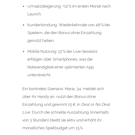
Umsatzsteigerung: +12 % im ersten Monat nach
Launch.
Kundenbindung: Wiederkehrrate von 48 % bei
Spielern, die den Bonus ohne Einzahlung
genutzt haben.
Mobile Nutzung: 57 % der Live‑Sessions
erfolgen über Smartphones, was die
Notwendigkeit einer optimierten App
unterstreicht.
Ein konkretes Szenario: Maria, 34, meldet sich
über ihr Handy an, nutzt den Bonus ohne
Einzahlung und gewinnt 25 € in
Deal or No Deal
Live
. Durch die schnelle Auszahlung (innerhalb
von 3 Stunden) bleibt sie aktiv und erhöht ihr
monatliches Spielbudget um 15 %.