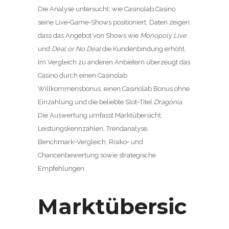
Die Analyse untersucht, wie Casinolab Casino
seine Live‑Game‑Shows positioniert. Daten zeigen,
dass das Angebot von Shows wie
Monopoly Live
und
Deal or No Deal
die Kundenbindung erhöht.
Im Vergleich zu anderen Anbietern überzeugt das
Casino durch einen Casinolab
Willkommensbonus, einen Casinolab Bonus ohne
Einzahlung und die beliebte Slot‑Titel
Dragonia
.
Die Auswertung umfasst Marktübersicht,
Leistungskennzahlen, Trendanalyse,
Benchmark‑Vergleich, Risiko‑ und
Chancenbewertung sowie strategische
Empfehlungen.
Marktübersic