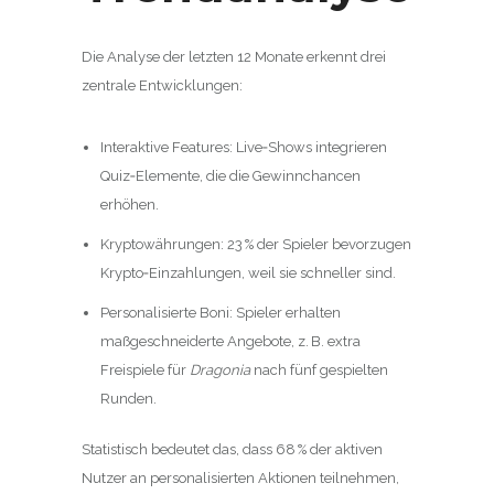
Die Analyse der letzten 12 Monate erkennt drei
zentrale Entwicklungen:
Interaktive Features: Live‑Shows integrieren
Quiz‑Elemente, die die Gewinnchancen
erhöhen.
Kryptowährungen: 23 % der Spieler bevorzugen
Krypto‑Einzahlungen, weil sie schneller sind.
Personalisierte Boni: Spieler erhalten
maßgeschneiderte Angebote, z. B. extra
Freispiele für
Dragonia
nach fünf gespielten
Runden.
Statistisch bedeutet das, dass 68 % der aktiven
Nutzer an personalisierten Aktionen teilnehmen,