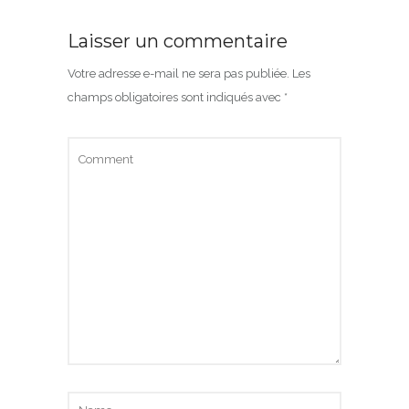
Laisser un commentaire
Votre adresse e-mail ne sera pas publiée.
Les
champs obligatoires sont indiqués avec
*