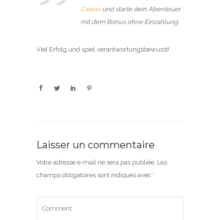
Casino
und starte dein Abenteuer
mit dem Bonus ohne Einzahlung.
Viel Erfolg und spiel verantwortungsbewusst!
Laisser un commentaire
Votre adresse e-mail ne sera pas publiée.
Les
champs obligatoires sont indiqués avec
*