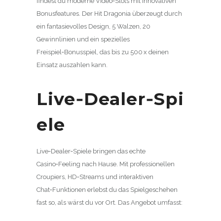
findest du moderne Video‑Slots mit innovativen
Bonusfeatures. Der Hit Dragonia überzeugt durch
ein fantasievolles Design, 5 Walzen, 20
Gewinnlinien und ein spezielles
Freispiel‑Bonusspiel, das bis zu 500 x deinen
Einsatz auszahlen kann.
Live‑Dealer‑Spi
ele
Live‑Dealer‑Spiele bringen das echte
Casino‑Feeling nach Hause. Mit professionellen
Croupiers, HD‑Streams und interaktiven
Chat‑Funktionen erlebst du das Spielgeschehen
fast so, als wärst du vor Ort. Das Angebot umfasst: