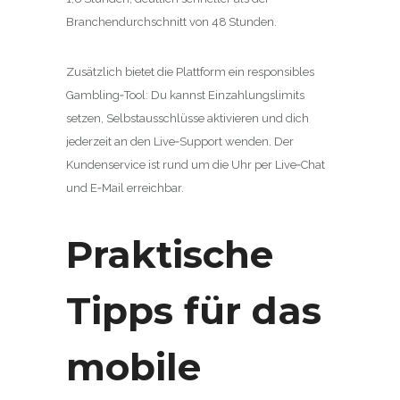
Branchendurchschnitt von 48 Stunden.
Zusätzlich bietet die Plattform ein responsibles
Gambling‑Tool: Du kannst Einzahlungslimits
setzen, Selbstausschlüsse aktivieren und dich
jederzeit an den Live‑Support wenden. Der
Kundenservice ist rund um die Uhr per Live‑Chat
und E‑Mail erreichbar.
Praktische
Tipps für das
mobile