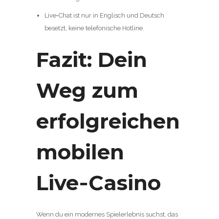
Live‑Chat ist nur in Englisch und Deutsch
besetzt, keine telefonische Hotline.
Fazit: Dein
Weg zum
erfolgreichen
mobilen
Live‑Casino
Wenn du ein modernes Spielerlebnis suchst, das