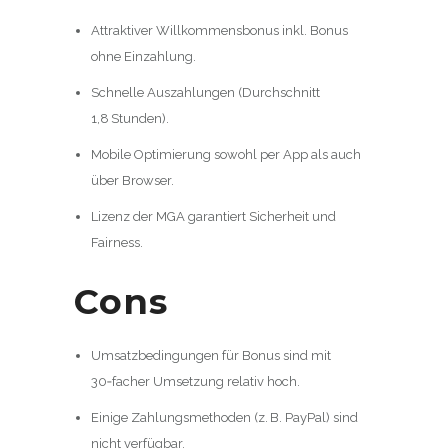
Attraktiver Willkommensbonus inkl. Bonus
ohne Einzahlung.
Schnelle Auszahlungen (Durchschnitt
1,8 Stunden).
Mobile Optimierung sowohl per App als auch
über Browser.
Lizenz der MGA garantiert Sicherheit und
Fairness.
Cons
Umsatzbedingungen für Bonus sind mit
30‑facher Umsetzung relativ hoch.
Einige Zahlungsmethoden (z. B. PayPal) sind
nicht verfügbar.