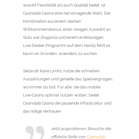
sowohl Flexibilität als auch Qualität bietet, ist
Casinolab Casino eine hervorragende Wahl. Der
Kombination aus einem starken
Willkommensbonus, einer riesigen Auswahl an
Slots wie
Dragonia
und einem erstklassigen
Live‑Dealer‑Programm auf dem Handy fehlt es
kaum an Gründen, woanders zu suchen.
Setze dir klare Limits, nutze die schnellen
Auszahlungen und genieße das Spielvergnügen,
wo immer du bist. Für alle, die das mobile
Live‑Casino optimal nutzen wollen, bietet
Casinolab Casino die passende Infrastruktur und
das nötige Vertrauen.
Jetzt ausprobieren: Besuche die
offizielle Seite von
Casinolab