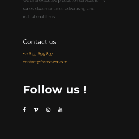
We offer executive production services for TV
series, documentaries, advertising, and
institutional films.
Contact us
+216 53 695 837
contact@frameworks.tn
Follow us !