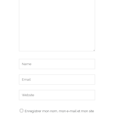
Enregistrer mon nom, mon e-mail et mon site