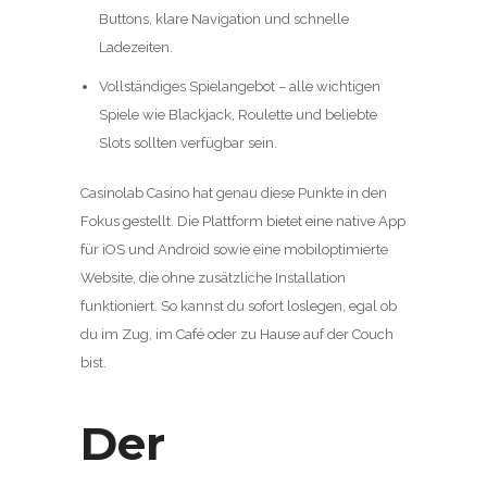
Buttons, klare Navigation und schnelle
Ladezeiten.
Vollständiges Spielangebot – alle wichtigen
Spiele wie Blackjack, Roulette und beliebte
Slots sollten verfügbar sein.
Casinolab Casino hat genau diese Punkte in den
Fokus gestellt. Die Plattform bietet eine native App
für iOS und Android sowie eine mobiloptimierte
Website, die ohne zusätzliche Installation
funktioniert. So kannst du sofort loslegen, egal ob
du im Zug, im Café oder zu Hause auf der Couch
bist.
Der