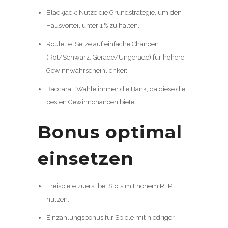
Blackjack: Nutze die Grundstrategie, um den
Hausvorteil unter 1 % zu halten.
Roulette: Setze auf einfache Chancen
(Rot/Schwarz, Gerade/Ungerade) für höhere
Gewinnwahrscheinlichkeit.
Baccarat: Wähle immer die Bank, da diese die
besten Gewinnchancen bietet.
Bonus optimal
einsetzen
Freispiele zuerst bei Slots mit hohem RTP
nutzen.
Einzahlungsbonus für Spiele mit niedriger