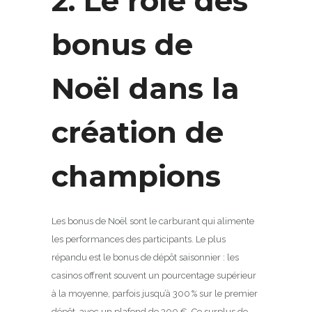
2. Le rôle des
bonus de
Noël dans la
création de
champions
Les bonus de Noël sont le carburant qui alimente
les performances des participants. Le plus
répandu est le bonus de dépôt saisonnier : les
casinos offrent souvent un pourcentage supérieur
à la moyenne, parfois jusqu’à 300 % sur le premier
dépôt, avec un plafond de 300 €. Ce surplus de