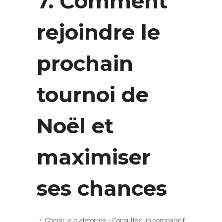
7. Comment
rejoindre le
prochain
tournoi de
Noël et
maximiser
ses chances
Choisir la plateforme – Consultez un comparatif