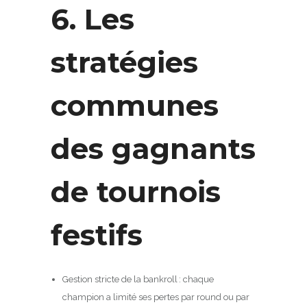
6. Les
stratégies
communes
des gagnants
de tournois
festifs
Gestion stricte de la bankroll : chaque
champion a limité ses pertes par round ou par