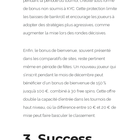
pendant la période du tournoi, crédité sous forme
de bonus non soumis à KYC. Cette protection limite
les baisses de bankroll et encourage les joueurs à
adopter des stratégies plus agressives, comme
augmenter la mise lors des rondes décisives.
Enfin, le bonus de bienvenue, souvent présenté
dans les comparatifs de sites, reste pertinent
même en période de fêtes. Un nouveau joueur qui
s’inscrit pendant le mois de décembre peut
bénéficier d’un bonus de bienvenue de 150 %
jusqu’à 100 €, combiné à 30 free spins. Cette offre
double la capacité d’entrée dans les tournois de
haut niveau, où la différence entre 10 € et 20 € de
mise peut faire basculer le classement.
3. Success