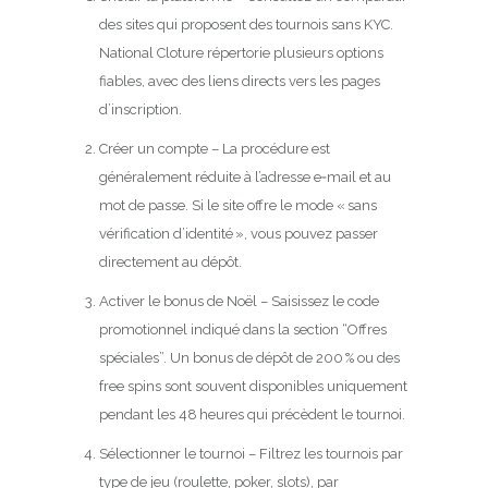
des sites qui proposent des tournois sans KYC.
National Cloture répertorie plusieurs options
fiables, avec des liens directs vers les pages
d’inscription.
Créer un compte – La procédure est
généralement réduite à l’adresse e‑mail et au
mot de passe. Si le site offre le mode « sans
vérification d’identité », vous pouvez passer
directement au dépôt.
Activer le bonus de Noël – Saisissez le code
promotionnel indiqué dans la section “Offres
spéciales”. Un bonus de dépôt de 200 % ou des
free spins sont souvent disponibles uniquement
pendant les 48 heures qui précèdent le tournoi.
Sélectionner le tournoi – Filtrez les tournois par
type de jeu (roulette, poker, slots), par