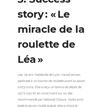
story : « Le
miracle de la
roulette de
Léa »
Léa, 29 ans, habitante de Lyon, n’avait jamais
participé à un tournoi de roulette avant la saison
2023‑2024. Elle a reçu un bonus de dépôt de
150 % (150 €) en s’inscrivant sur un site
recommandé par National Cloture. Après avoir
testé le jeu en mode gratuit, elle a choisi le