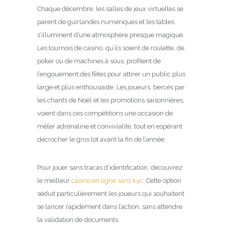
Chaque décembre, les salles de jeux virtuelles se
parent de guirlandes numériques et les tables
s’illuminent d’une atmosphère presque magique.
Les tournois de casino, qu’ils soient de roulette, de
poker ou de machines à sous, profitent de
l’engouement des fêtes pour attirer un public plus
large et plus enthousiaste. Les joueurs, bercés par
les chants de Noël et les promotions saisonnières,
voient dans ces compétitions une occasion de
mêler adrénaline et convivialité, tout en espérant
décrocher le gros lot avant la fin de l’année.
Pour jouer sans tracas d’identification, découvrez
le meilleur
casino en ligne sans kyc
. Cette option
séduit particulièrement les joueurs qui souhaitent
se lancer rapidement dans l’action, sans attendre
la validation de documents.