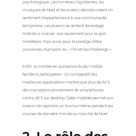
psychologique. Les lumières clignotantes, les
musiques de Noël et les avatars décorés créent un
sentiment d’appartenance à une communauté
temporaire. Les joueurs se sentent davantage
motivés à rivaliser, non seulement pour le gain
monétaire, mais aussi pour le prestige d’être
couronnés champion du « Christmas Challenge ».
Enfin, la montée en puissance du jeu mobile
facilite la participation. Un comparatif des
meilleures applications montre que plus de 62 %
des inscriptions proviennent de smartphones,
contre 38 % sur desktop. Cette mobilité permet aux
joueurs de rejoindre un tournoi même pendant les
courses de dernière minute au marché de Noël.