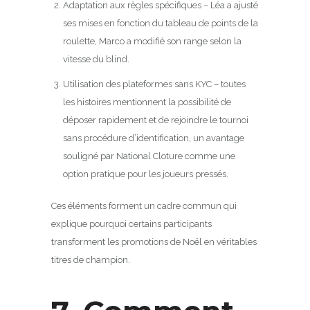
Adaptation aux règles spécifiques – Léa a ajusté
ses mises en fonction du tableau de points de la
roulette, Marco a modifié son range selon la
vitesse du blind.
Utilisation des plateformes sans KYC – toutes
les histoires mentionnent la possibilité de
déposer rapidement et de rejoindre le tournoi
sans procédure d’identification, un avantage
souligné par National Cloture comme une
option pratique pour les joueurs pressés.
Ces éléments forment un cadre commun qui
explique pourquoi certains participants
transforment les promotions de Noël en véritables
titres de champion.