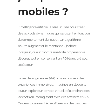
mobiles ?
L’intelligence artificielle sera utilisée pour créer
des jackpots dynamiques qui s’ajustent en fonction
du comportement du joueur. Un algorithme
pourra augmenter le montant du jackpot
lorsqu’un joueur montre une forte propension à
déposer, tout en conservant un ROI équilibré pour
l’opérateur.
La réalité augmentée (RA) ouvrira la voie à des
expériences immersives : imaginez un slot où le
joueur explore un temple virtuel, déclenchant des
jackpots en interagissant avec des artefacts en RA.
Ces jeux pourraient être diffusés via des casques