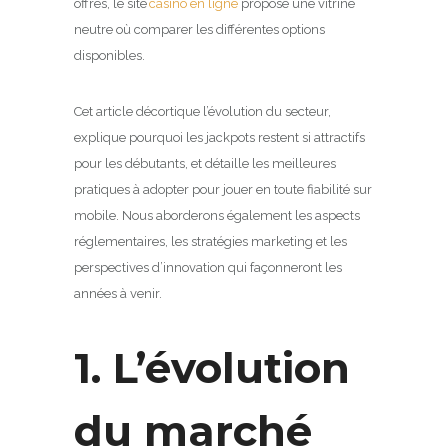
offres, le site
casino en ligne
propose une vitrine
neutre où comparer les différentes options
disponibles.
Cet article décortique l’évolution du secteur,
explique pourquoi les jackpots restent si attractifs
pour les débutants, et détaille les meilleures
pratiques à adopter pour jouer en toute fiabilité sur
mobile. Nous aborderons également les aspects
réglementaires, les stratégies marketing et les
perspectives d’innovation qui façonneront les
années à venir.
1. L’évolution
du marché