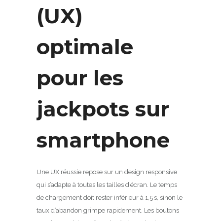
(UX)
optimale
pour les
jackpots sur
smartphone
Une UX réussie repose sur un design responsive
qui s’adapte à toutes les tailles d’écran. Le temps
de chargement doit rester inférieur à 1,5 s, sinon le
taux d’abandon grimpe rapidement. Les boutons