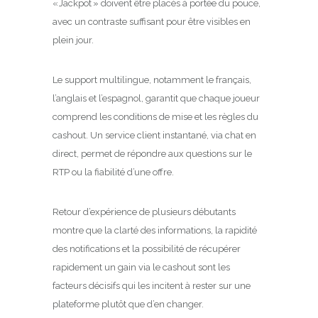
« Jackpot » doivent être placés à portée du pouce,
avec un contraste suffisant pour être visibles en
plein jour.
Le support multilingue, notamment le français,
l’anglais et l’espagnol, garantit que chaque joueur
comprend les conditions de mise et les règles du
cashout. Un service client instantané, via chat en
direct, permet de répondre aux questions sur le
RTP ou la fiabilité d’une offre.
Retour d’expérience de plusieurs débutants
montre que la clarté des informations, la rapidité
des notifications et la possibilité de récupérer
rapidement un gain via le cashout sont les
facteurs décisifs qui les incitent à rester sur une
plateforme plutôt que d’en changer.