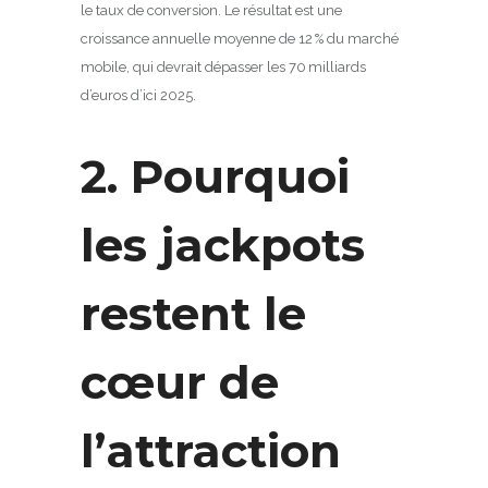
le taux de conversion. Le résultat est une
croissance annuelle moyenne de 12 % du marché
mobile, qui devrait dépasser les 70 milliards
d’euros d’ici 2025.
2. Pourquoi
les jackpots
restent le
cœur de
l’attraction