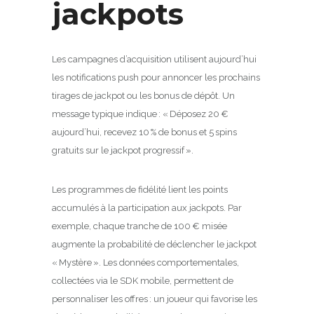
jackpots
Les campagnes d’acquisition utilisent aujourd’hui
les notifications push pour annoncer les prochains
tirages de jackpot ou les bonus de dépôt. Un
message typique indique : « Déposez 20 €
aujourd’hui, recevez 10 % de bonus et 5 spins
gratuits sur le jackpot progressif ».
Les programmes de fidélité lient les points
accumulés à la participation aux jackpots. Par
exemple, chaque tranche de 100 € misée
augmente la probabilité de déclencher le jackpot
« Mystère ». Les données comportementales,
collectées via le SDK mobile, permettent de
personnaliser les offres : un joueur qui favorise les