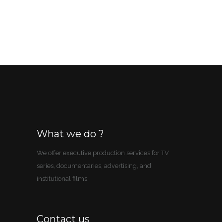
What we do ?
We offer executive production services for TV
series, documentaries, advertising, and
institutional films.
Contact us