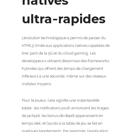
natives
ultra‑rapides
L’évolution technologique a permis de passer du
HTML5 limité aux applications natives capables de
tirer parti de la 5G et du cloud gaming. Les
développeurs utilisent désormais des frameworks
hybrides qui offrent des temps de chargement
inférieurs à une seconde, même sur des réseaux
mobiles moyens.
Pour le joueur, cela signifie une instantanéité
totale : les notifications push annoncent les tirages
de jackpot, les bonus de dépôt apparaissent en
temps réel, et l’accès à la table de jeu se fait en
quelques tapotements. Par exemple, l’application