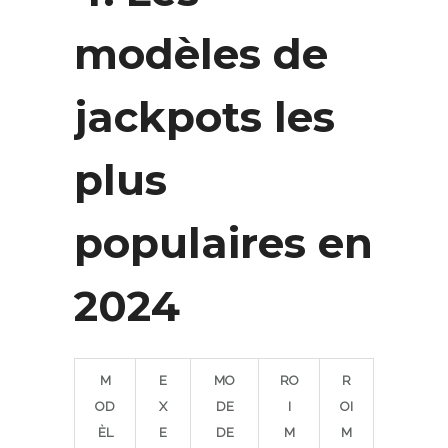
modèles de
jackpots les
plus
populaires en
2024
M
E
MO
RO
R
OD
X
DE
I
OI
ÈL
E
DE
M
M