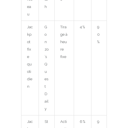
ea
h
u
Jac
G
Tira
4 %
9
kp
o
ge à
0
ot
n
heu
%
fix
zo
re
e
’s
fixe
qu
Q
oti
u
die
es
n
t
D
ail
y
Jac
St
Acti
6 %
9