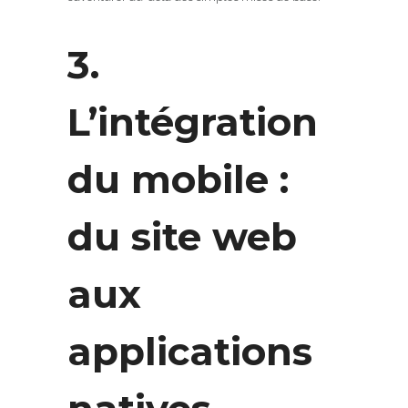
3.
L’intégration
du mobile :
du site web
aux
applications