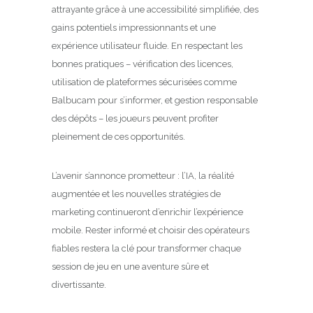
attrayante grâce à une accessibilité simplifiée, des
gains potentiels impressionnants et une
expérience utilisateur fluide. En respectant les
bonnes pratiques – vérification des licences,
utilisation de plateformes sécurisées comme
Balbucam pour s’informer, et gestion responsable
des dépôts – les joueurs peuvent profiter
pleinement de ces opportunités.
L’avenir s’annonce prometteur : l’IA, la réalité
augmentée et les nouvelles stratégies de
marketing continueront d’enrichir l’expérience
mobile. Rester informé et choisir des opérateurs
fiables restera la clé pour transformer chaque
session de jeu en une aventure sûre et
divertissante.