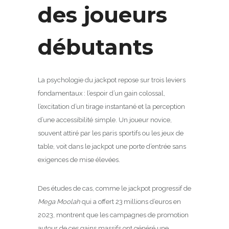
des joueurs
débutants
La psychologie du jackpot repose sur trois leviers
fondamentaux : l’espoir d’un gain colossal,
l’excitation d’un tirage instantané et la perception
d’une accessibilité simple. Un joueur novice,
souvent attiré par les paris sportifs ou les jeux de
table, voit dans le jackpot une porte d’entrée sans
exigences de mise élevées.
Des études de cas, comme le jackpot progressif de
Mega Moolah
qui a offert 23 millions d’euros en
2023, montrent que les campagnes de promotion
autour de ces gains massifs ont généré une