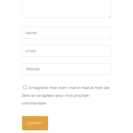
Enregistrer mon nom, mon e-mail et mon site
dans le navigateur pour mon prochain
commentaire.