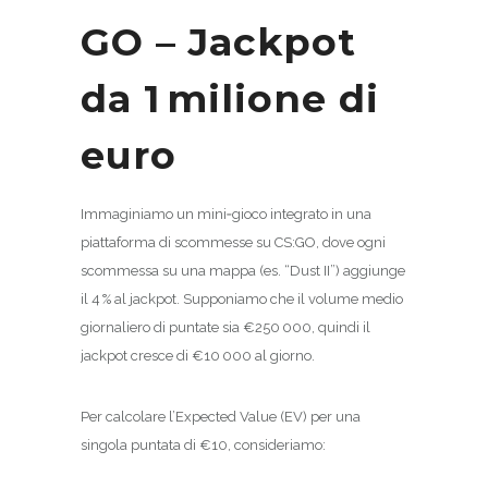
GO – Jackpot
da 1 milione di
euro
Immaginiamo un mini‑gioco integrato in una
piattaforma di scommesse su CS:GO, dove ogni
scommessa su una mappa (es. “Dust II”) aggiunge
il 4 % al jackpot. Supponiamo che il volume medio
giornaliero di puntate sia €250 000, quindi il
jackpot cresce di €10 000 al giorno.
Per calcolare l’Expected Value (EV) per una
singola puntata di €10, consideriamo: