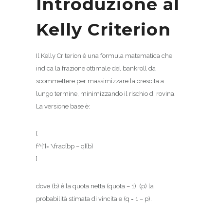
Introduzione al
Kelly Criterion
Il Kelly Criterion è una formula matematica che
indica la frazione ottimale del bankroll da
scommettere per massimizzare la crescita a
lungo termine, minimizzando il rischio di rovina.
La versione base è:
[
f^{*}= \frac{bp – q}{b}
]
dove (b) è la quota netta (quota – 1), (p) la
probabilità stimata di vincita e (q = 1 – p).