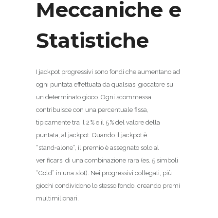
Meccaniche e
Statistiche
I jackpot progressivi sono fondi che aumentano ad
ogni puntata effettuata da qualsiasi giocatore su
un determinato gioco. Ogni scommessa
contribuisce con una percentuale fissa,
tipicamente tra il 2 % e il 5 % del valore della
puntata, al jackpot. Quando il jackpot è
“stand‑alone”, il premio è assegnato solo al
verificarsi di una combinazione rara (es. 5 simboli
“Gold” in una slot). Nei progressivi collegati, più
giochi condividono lo stesso fondo, creando premi
multimilionari.