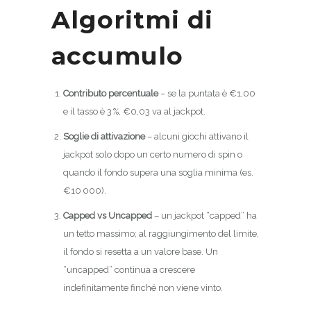
Algoritmi di
accumulo
Contributo percentuale
– se la puntata è €1,00
e il tasso è 3 %, €0,03 va al jackpot.
Soglie di attivazione
– alcuni giochi attivano il
jackpot solo dopo un certo numero di spin o
quando il fondo supera una soglia minima (es.
€10 000).
Capped vs Uncapped
– un jackpot “capped” ha
un tetto massimo; al raggiungimento del limite,
il fondo si resetta a un valore base. Un
“uncapped” continua a crescere
indefinitamente finché non viene vinto.