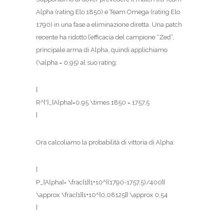
Alpha (rating Elo 1850) e Team Omega (rating Elo
1790) in una fase a eliminazione diretta. Una patch
recente ha ridotto l’efficacia del campione “Zed”,
principale arma di Alpha, quindi applichiamo
(\alpha = 0.95) al suo rating:
[
R^{*}_{Alpha}=0.95 \times 1850 = 1757,5
]
Ora calcoliamo la probabilità di vittoria di Alpha:
[
P_{Alpha}= \frac{1}{1+10^{(1790-1757,5)/400}}
\approx \frac{1}{1+10^{0,08125}} \approx 0,54
]