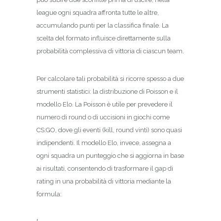
league ogni squadra affronta tutte le altre,
accumulando punti per la classifica finale. La
scelta del formato influisce direttamente sulla
probabilità complessiva di vittoria di ciascun team.
Per calcolare tali probabilità si ricorre spesso a due
strumenti statistici: la distribuzione di Poisson e il
modello Elo. La Poisson è utile per prevedere il
numero di round o di uccisioni in giochi come
CS:GO, dove gli eventi (kill, round vinti) sono quasi
indipendenti. Il modello Elo, invece, assegna a
ogni squadra un punteggio che si aggiorna in base
ai risultati, consentendo di trasformare il gap di
rating in una probabilità di vittoria mediante la
formula: