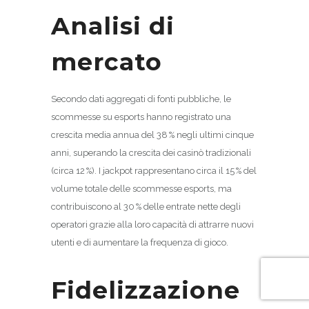
Analisi di
mercato
Secondo dati aggregati di fonti pubbliche, le
scommesse su esports hanno registrato una
crescita media annua del 38 % negli ultimi cinque
anni, superando la crescita dei casinò tradizionali
(circa 12 %). I jackpot rappresentano circa il 15 % del
volume totale delle scommesse esports, ma
contribuiscono al 30 % delle entrate nette degli
operatori grazie alla loro capacità di attrarre nuovi
utenti e di aumentare la frequenza di gioco.
Fidelizzazione