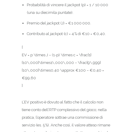
Probabilità di vincere il jackpot (p) = 1 / 10 000
(una su diecimila puntate).
Premio del jackpot (J) = €1 000 000.
Contributo al jackpot (c) = 4 % di €10 = €0,40.
[
EV = p \times J – (1-p) \times c = \frac{1}
{10\,000}\times1\,000\,000 – \frac{9\,999}
{10\,000}\times0,40 \approx €100 – €0,40 =
€99,60
]
L’EV positivo è dovuto al fatto che il calcolo non
tiene conto dell’RTP complessivo del gioco; nella
pratica, l’operatore sottrae una commissione di
servizio (es. 5 %). Anche così, il valore atteso rimane