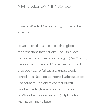
[
P_{A}= \frac{1}{1+10^{(R_B-R_A)/400}}
]
dove (R_A) e (R_B) sono i rating Elo delle due
squadre.
Le variazioni di roster e le patch di gioco
rappresentano fattori di disturbo. Un nuovo
giocatore può aumentare il rating di 30‑40 punti,
ma una patch che modifica le meccaniche di un
eroe può ridurre l’efficacia di una strategia
consolidata, facendo scendere il valore atteso di
una squadra. Per tenere conto di questi
cambiamenti, gli analisti introducono un
coefficiente di aggiustamento (\alpha) che
moltiplica il rating base: