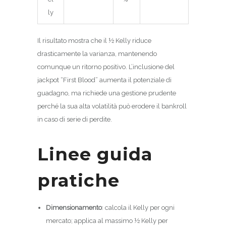
ly
Il risultato mostra che il ½ Kelly riduce
drasticamente la varianza, mantenendo
comunque un ritorno positivo. L’inclusione del
jackpot “First Blood” aumenta il potenziale di
guadagno, ma richiede una gestione prudente
perché la sua alta volatilità può erodere il bankroll
in caso di serie di perdite.
Linee guida
pratiche
Dimensionamento
: calcola il Kelly per ogni
mercato; applica al massimo ½ Kelly per