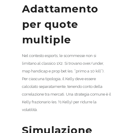
Adattamento
per quote
multiple
Nel contesto esports, le scommesse non si
limitano al classico 1X2. Si trovano over/under,
map handicap e prop bet (es. “primo a 10 kill”).
Per ciascuna tipologia, il Kelly deve essere
calcolato separatamente, tenendo conto della
correlazione tra mercati. Una strategia comune è il
Kelly frazionario (es. ½ Kelly) per ridurre la
volatilità.
Simulazione