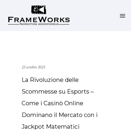
23 octobre 2025
La Rivoluzione delle
Scommesse su Esports –
Come i Casinò Online
Dominano il Mercato con i
Jackpot Matematici