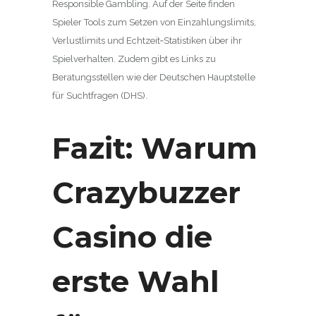
Responsible Gambling. Auf der Seite finden
Spieler Tools zum Setzen von Einzahlungslimits,
Verlustlimits und Echtzeit‑Statistiken über ihr
Spielverhalten. Zudem gibt es Links zu
Beratungsstellen wie der Deutschen Hauptstelle
für Suchtfragen (DHS).
Fazit: Warum
Crazybuzzer
Casino die
erste Wahl