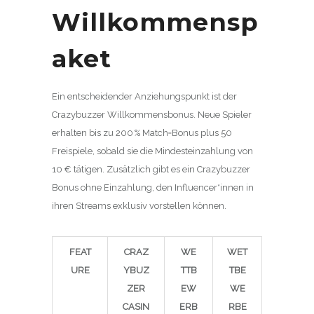
Willkommensp
aket
Ein entscheidender Anziehungspunkt ist der
Crazybuzzer Willkommensbonus. Neue Spieler
erhalten bis zu 200 % Match‑Bonus plus 50
Freispiele, sobald sie die Mindesteinzahlung von
10 € tätigen. Zusätzlich gibt es ein Crazybuzzer
Bonus ohne Einzahlung, den Influencer*innen in
ihren Streams exklusiv vorstellen können.
FEAT
CRAZ
WE
WET
URE
YBUZ
TTB
TBE
ZER
EW
WE
CASIN
ERB
RBE