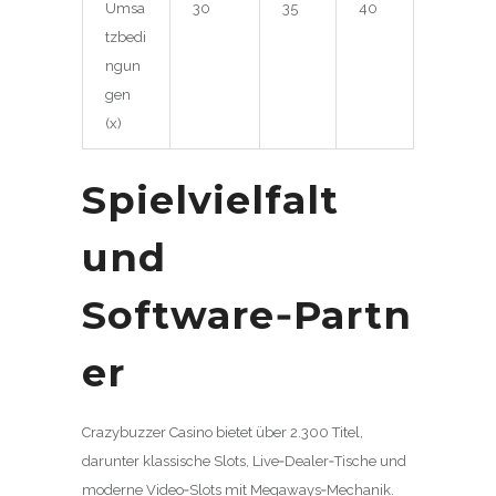
Umsa
30
35
40
tzbedi
ngun
gen
(x)
Spielvielfalt
und
Software‑Partn
er
Crazybuzzer Casino bietet über 2.300 Titel,
darunter klassische Slots, Live‑Dealer‑Tische und
moderne Video‑Slots mit Megaways‑Mechanik.