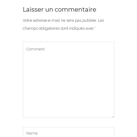
Laisser un commentaire
Votre adresse e-mail ne sera pas publiée.
Les
champs obligatoires sont indiqués avec
*