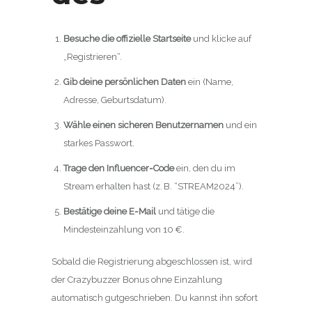
Besuche die offizielle Startseite
und klicke auf
„Registrieren“.
Gib deine persönlichen Daten
ein (Name,
Adresse, Geburtsdatum).
Wähle einen sicheren Benutzernamen
und ein
starkes Passwort.
Trage den Influencer‑Code
ein, den du im
Stream erhalten hast (z. B. “STREAM2024”).
Bestätige deine E‑Mail
und tätige die
Mindesteinzahlung von 10 €.
Sobald die Registrierung abgeschlossen ist, wird
der Crazybuzzer Bonus ohne Einzahlung
automatisch gutgeschrieben. Du kannst ihn sofort