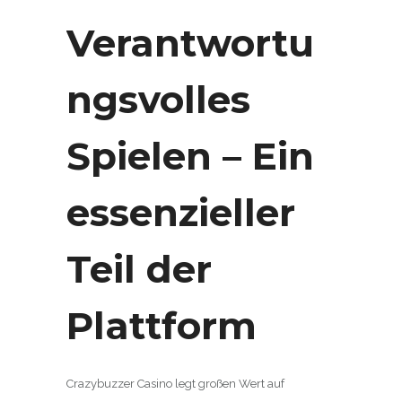
Verantwortu
ngsvolles
Spielen – Ein
essenzieller
Teil der
Plattform
Crazybuzzer Casino legt großen Wert auf