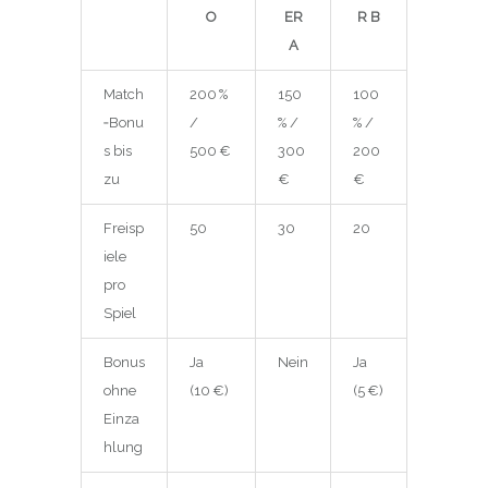
O
ER
R B
A
Match
200 %
150
100
‑Bonu
/
% /
% /
s bis
500 €
300
200
zu
€
€
Freisp
50
30
20
iele
pro
Spiel
Bonus
Ja
Nein
Ja
ohne
(10 €)
(5 €)
Einza
hlung