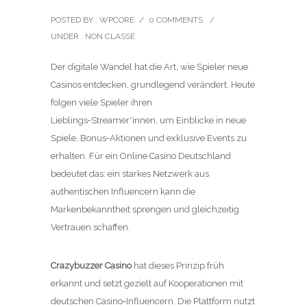
POSTED BY : WPCORE
/
0 COMMENTS
/
UNDER :
NON CLASSÉ
Der digitale Wandel hat die Art, wie Spieler neue
Casinos entdecken, grundlegend verändert. Heute
folgen viele Spieler ihren
Lieblings‑Streamer*innen, um Einblicke in neue
Spiele, Bonus‑Aktionen und exklusive Events zu
erhalten. Für ein Online Casino Deutschland
bedeutet das: ein starkes Netzwerk aus
authentischen Influencern kann die
Markenbekanntheit sprengen und gleichzeitig
Vertrauen schaffen.
Crazybuzzer Casino
hat dieses Prinzip früh
erkannt und setzt gezielt auf Kooperationen mit
deutschen Casino‑Influencern. Die Plattform nutzt