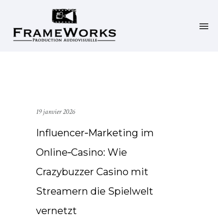
19 janvier 2026
Influencer‑Marketing im
Online‑Casino: Wie
Crazybuzzer Casino mit
Streamern die Spielwelt
vernetzt