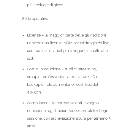
più tipologie di gioco.
Sfide operative
Licenze – la maggior parte delle giurisdizioni
richiede una licenza ADM per offrire giochi live,
con requisiti di audit più stringenti rispetto alle
slot.
Costi di produzione – studi di streaming,
croupier professionisti, attrezzature HD e
backup di rete aumentano i costi fissi del
40‑50 %.
Compliance – le normative anti‑lavaggio
richiedono registrazioni video complete di ogni
sessione, con archiviazione sicura per almeno 5
anni.