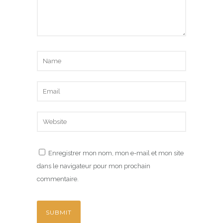
Enregistrer mon nom, mon e-mail et mon site
dans le navigateur pour mon prochain
commentaire.