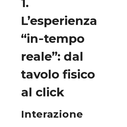
1.
L’esperienza
“in‑tempo
reale”: dal
tavolo fisico
al click
Interazione