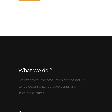
What we do ?
We offer executive production services for TV
series, documentaries, advertising, and
institutional films.