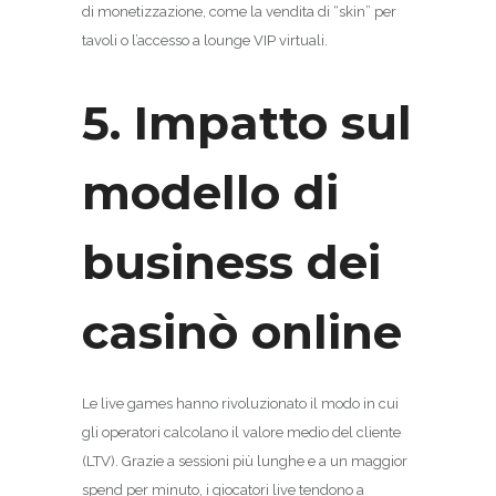
di monetizzazione, come la vendita di “skin” per
tavoli o l’accesso a lounge VIP virtuali.
5. Impatto sul
modello di
business dei
casinò online
Le live games hanno rivoluzionato il modo in cui
gli operatori calcolano il valore medio del cliente
(LTV). Grazie a sessioni più lunghe e a un maggior
spend per minuto, i giocatori live tendono a