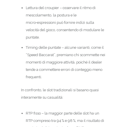
Lettura del croupier – osservare il ritmo di
mescolamento, la postura e le
micro‑espressioni può fornire indizi sulla
velocità del gioco, consentendo di modulare le
puntate.
Timing delle puntate – alcune varianti, come il
“Speed Baccarat”, premiano chi scommette nei
momenti di maggiore attività, poiché il dealer
tende a commettere errori di conteggio meno
frequenti.
In confronto, le slot tradizionali si basano quasi
interamente su casualità:
RTP fisso – la maggior parte delle slot ha un
RTP compreso tra 94 % e 98 %, ma il risultato di