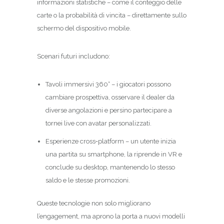
informazioni statistiche – come il conteggio delle
carte o la probabilità di vincita – direttamente sullo
schermo del dispositivo mobile.
Scenari futuri includono:
Tavoli immersivi 360° – i giocatori possono
cambiare prospettiva, osservare il dealer da
diverse angolazioni e persino partecipare a
tornei live con avatar personalizzati.
Esperienze cross‑platform – un utente inizia
una partita su smartphone, la riprende in VR e
conclude su desktop, mantenendo lo stesso
saldo e le stesse promozioni.
Queste tecnologie non solo migliorano
l’engagement, ma aprono la porta a nuovi modelli