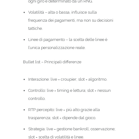
ogni giro è determinato da un RNG.
Volatilità – alta o bassa, influisce sulla
frequenza dei pagamenti, ma non su decisioni
tattiche.
Linee di pagamento – la scelta delle linee è
l’unica personalizzazione reale.
Bullet list – Principali differenze
Interazione: live = croupier; slot = algoritmo.
Controllo: live = timing e lettura; slot = nessun
controllo.
RTP percepito: live = più alto grazie alla
trasparenza; slot = dipende dal gioco.
Strategia: live = gestione bankroll, osservazione;
slot = scelta di volatilità e linee.