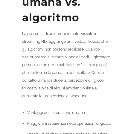
umana vs.
algoritmo
La presenza di un croupier reale, visibile in
streaming HD, aggiunge un livello di fiducia che
gli algoritmi non possono replicare. Quando il
dealer mescola le carte o lancia i dadi, il giocatore
percepisce un ritmo naturale, un “ciclo di gioco”
che conferma la casualità del risultato. Questo
contatto umano riduce la percezione di “gioco
truccato” tipica di alcuni ambienti online e
aumenta la propensione al wagering.
Vantaggi dell’interazione umana
Maggiore trasparenza nelle operazioni di gioco.