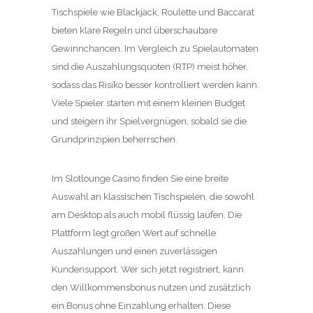
Tischspiele wie Blackjack, Roulette und Baccarat
bieten klare Regeln und überschaubare
Gewinnchancen. Im Vergleich zu Spielautomaten
sind die Auszahlungsquoten (RTP) meist höher,
sodass das Risiko besser kontrolliert werden kann.
Viele Spieler starten mit einem kleinen Budget
und steigern ihr Spielvergnügen, sobald sie die
Grundprinzipien beherrschen.
Im Slotlounge Casino finden Sie eine breite
Auswahl an klassischen Tischspielen, die sowohl
am Desktop als auch mobil flüssig laufen. Die
Plattform legt großen Wert auf schnelle
Auszahlungen und einen zuverlässigen
Kundensupport. Wer sich jetzt registriert, kann
den Willkommensbonus nutzen und zusätzlich
ein Bonus ohne Einzahlung erhalten. Diese