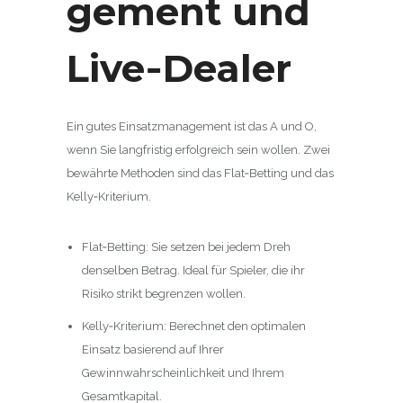
gement und
Live‑Dealer
Ein gutes Einsatzmanagement ist das A und O,
wenn Sie langfristig erfolgreich sein wollen. Zwei
bewährte Methoden sind das Flat‑Betting und das
Kelly‑Kriterium.
Flat‑Betting: Sie setzen bei jedem Dreh
denselben Betrag. Ideal für Spieler, die ihr
Risiko strikt begrenzen wollen.
Kelly‑Kriterium: Berechnet den optimalen
Einsatz basierend auf Ihrer
Gewinnwahrscheinlichkeit und Ihrem
Gesamtkapital.