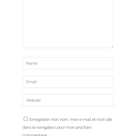
Enregistrer mon nom, mon e-mail et mon site
dans le navigateur pour mon prochain
commentaire.