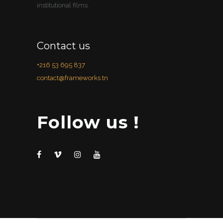
institutional films.
Contact us
+216 53 695 837
contact@frameworks.tn
Follow us !