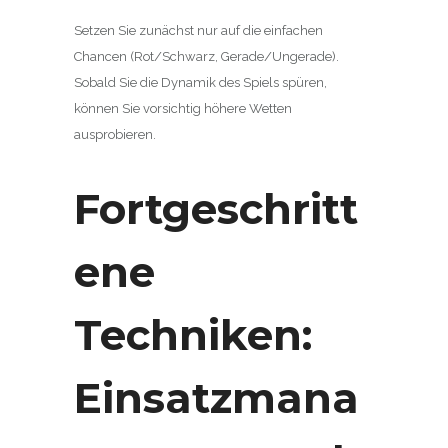
Setzen Sie zunächst nur auf die einfachen
Chancen (Rot/Schwarz, Gerade/Ungerade).
Sobald Sie die Dynamik des Spiels spüren,
können Sie vorsichtig höhere Wetten
ausprobieren.
Fortgeschritt
ene
Techniken:
Einsatzmana