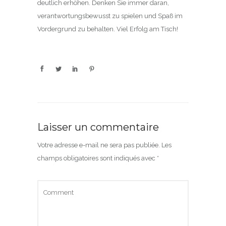
deutlich erhöhen. Denken Sie immer daran,
verantwortungsbewusst zu spielen und Spaß im
Vordergrund zu behalten. Viel Erfolg am Tisch!
Laisser un commentaire
Votre adresse e-mail ne sera pas publiée.
Les
champs obligatoires sont indiqués avec
*