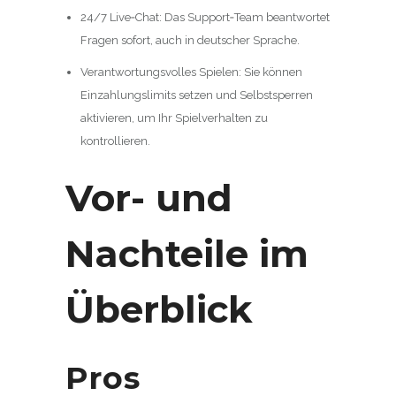
24/7 Live‑Chat: Das Support‑Team beantwortet
Fragen sofort, auch in deutscher Sprache.
Verantwortungsvolles Spielen: Sie können
Einzahlungslimits setzen und Selbstsperren
aktivieren, um Ihr Spielverhalten zu
kontrollieren.
Vor- und
Nachteile im
Überblick
Pros