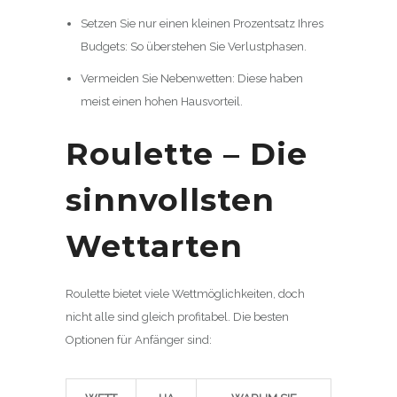
Setzen Sie nur einen kleinen Prozentsatz Ihres
Budgets: So überstehen Sie Verlustphasen.
Vermeiden Sie Nebenwetten: Diese haben
meist einen hohen Hausvorteil.
Roulette – Die
sinnvollsten
Wettarten
Roulette bietet viele Wettmöglichkeiten, doch
nicht alle sind gleich profitabel. Die besten
Optionen für Anfänger sind: