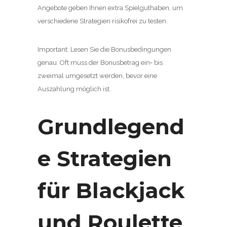
Angebote geben Ihnen extra Spielguthaben, um
verschiedene Strategien risikofrei zu testen.
Important: Lesen Sie die Bonusbedingungen
genau. Oft muss der Bonusbetrag ein‑ bis
zweimal umgesetzt werden, bevor eine
Auszahlung möglich ist.
Grundlegend
e Strategien
für Blackjack
und Roulette