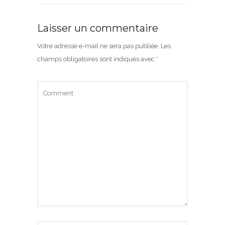
Laisser un commentaire
Votre adresse e-mail ne sera pas publiée.
Les
champs obligatoires sont indiqués avec
*