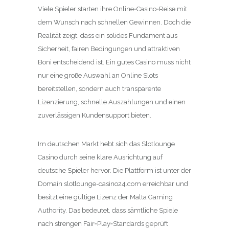
Viele Spieler starten ihre Online‑Casino‑Reise mit
dem Wunsch nach schnellen Gewinnen. Doch die
Realität zeigt, dass ein solides Fundament aus
Sicherheit, fairen Bedingungen und attraktiven
Boni entscheidend ist. Ein gutes Casino muss nicht
nur eine große Auswahl an Online Slots
bereitstellen, sondern auch transparente
Lizenzierung, schnelle Auszahlungen und einen
zuverlässigen Kundensupport bieten.
Im deutschen Markt hebt sich das Slotlounge
Casino durch seine klare Ausrichtung auf
deutsche Spieler hervor. Die Plattform ist unter der
Domain slotlounge-casino24.com erreichbar und
besitzt eine gültige Lizenz der Malta Gaming
Authority. Das bedeutet, dass sämtliche Spiele
nach strengen Fair‑Play‑Standards geprüft