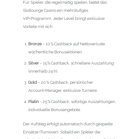
Für Spieler, die regelmäßig spielen, bietet das
Slotlounge Casino ein mehrstufiges
VIP‑Programm. Jeder Level bringt exklusive
Vorteile mit sich:
Bronze
– 10 % Cashback auf Nettoverluste,
wöchentliche Bonusaktionen.
Silver
– 15 % Cashback, schnellere Auszahlung
(innerhalb 24 h).
Gold
– 20 % Cashback, persönlicher
Account‑Manager, exklusive Turniere.
Platin
– 25 % Cashback, sofortige Auszahlungen,
individuelle Bonusangebote.
Der Aufstieg erfolgt automatisch durch gespielte
Einsätze (Turnover). Sobald ein Spieler die