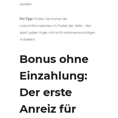
werden.
Pro Tipp:
Prüfen Sie immer die
Lizenzinformationen im Footer der Seite – das
spart später Ärger mit nicht vertrauenswürdigen
Anbietern.
Bonus ohne
Einzahlung:
Der erste
Anreiz für