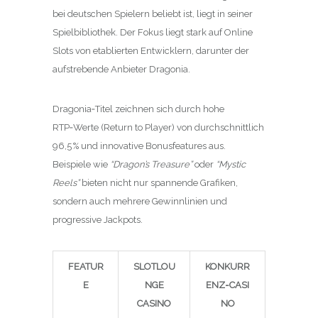
bei deutschen Spielern beliebt ist, liegt in seiner
Spielbibliothek. Der Fokus liegt stark auf Online
Slots von etablierten Entwicklern, darunter der
aufstrebende Anbieter Dragonia.
Dragonia‑Titel zeichnen sich durch hohe
RTP‑Werte (Return to Player) von durchschnittlich
96,5 % und innovative Bonusfeatures aus.
Beispiele wie
“Dragon’s Treasure”
oder
“Mystic
Reels”
bieten nicht nur spannende Grafiken,
sondern auch mehrere Gewinnlinien und
progressive Jackpots.
FEATUR
SLOTLOU
KONKURR
E
NGE
ENZ‑CASI
CASINO
NO