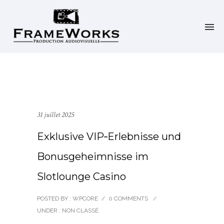
31 juillet 2025
Exklusive VIP‑Erlebnisse und
Bonusgeheimnisse im
Slotlounge Casino
POSTED BY : WPCORE
/
0 COMMENTS
/
UNDER :
NON CLASSÉ