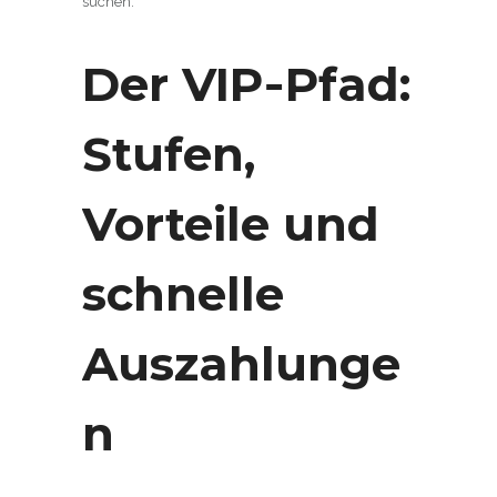
suchen.
Der VIP‑Pfad:
Stufen,
Vorteile und
schnelle
Auszahlunge
n