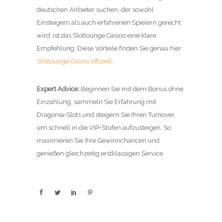
deutschen Anbieter suchen, der sowohl
Einsteigern als auch erfahrenen Spielern gerecht
wird, ist das Slotlounge Casino eine klare
Empfehlung. Diese Vorteile finden Sie genau hier:
Slotlounge Casino offiziell
.
Expert Advice:
Beginnen Sie mit dem Bonus ohne
Einzahlung, sammeln Sie Erfahrung mit
Dragonia‑Slots und steigern Sie Ihren Turnover,
um schnell in die VIP‑Stufen aufzusteigen. So
maximieren Sie Ihre Gewinnchancen und
genießen gleichzeitig erstklassigen Service.