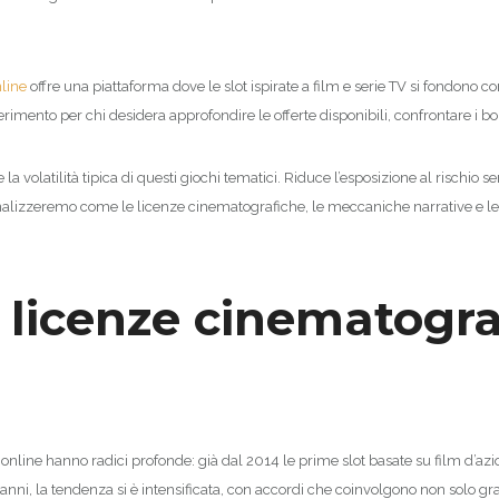
nline
offre una piattaforma dove le slot ispirate a film e serie TV si fondono
erimento per chi desidera approfondire le offerte disponibili, confrontare i bon
a volatilità tipica di questi giochi tematici. Riduce l’esposizione al rischio s
 analizzeremo come le licenze cinematografiche, le meccaniche narrative e le 
le licenze cinematogr
ò online hanno radici profonde: già dal 2014 le prime slot basate su film d’a
 anni, la tendenza si è intensificata, con accordi che coinvolgono non solo 