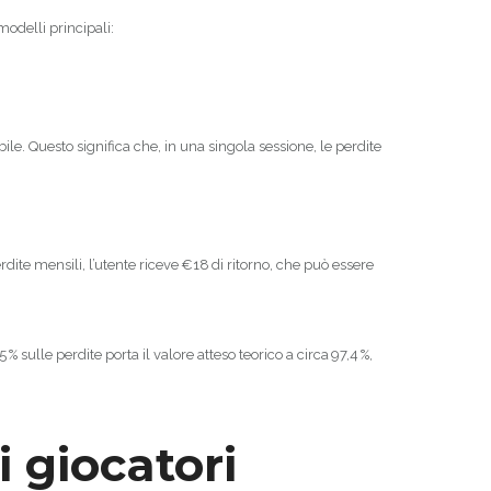
odelli principali:
ile. Questo significa che, in una singola sessione, le perdite
te mensili, l’utente riceve €18 di ritorno, che può essere
sulle perdite porta il valore atteso teorico a circa 97,4 %,
 giocatori