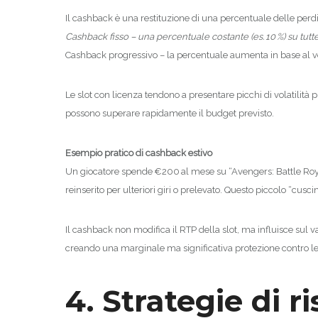
Il cashback è una restituzione di una percentuale delle perdi
Cashback fisso – una percentuale costante (es. 10 %) su tutte
Cashback progressivo – la percentuale aumenta in base al volum
Le slot con licenza tendono a presentare picchi di volatilità 
possono superare rapidamente il budget previsto.
Esempio pratico di cashback estivo
Un giocatore spende €200 al mese su “Avengers: Battle Royal
reinserito per ulteriori giri o prelevato. Questo piccolo “cuscin
Il cashback non modifica il RTP della slot, ma influisce sul v
creando una marginale ma significativa protezione contro le 
4. Strategie di 