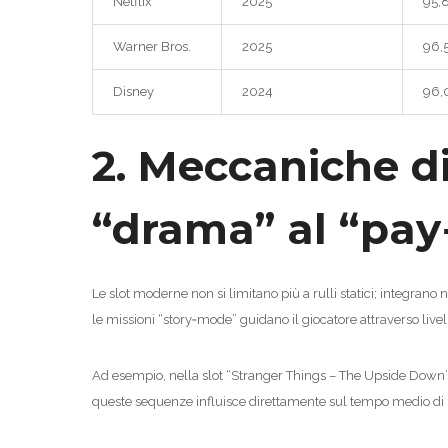
Netflix
2025
95,8
Warner Bros.
2025
96,5
Disney
2024
96,
2. Meccaniche di
“drama” al “pay
Le slot moderne non si limitano più a rulli statici; integrano
le missioni “story‑mode” guidano il giocatore attraverso livell
Ad esempio, nella slot “Stranger Things – The Upside Down” 
queste sequenze influisce direttamente sul tempo medio di