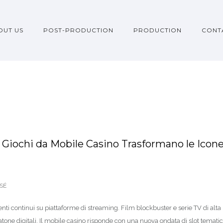
OUT US
POST-PRODUCTION
PRODUCTION
CONT
 Giochi da Mobile Casino Trasformano le Icon
SÉ
nti continui su piattaforme di streaming. Film blockbuster e serie TV di alt
e digitali. Il mobile casino risponde con una nuova ondata di slot tematiche