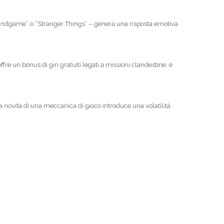
s: Endgame” o “Stranger Things” – genera una risposta emotiva
re un bonus di giri gratuiti legati a missioni clandestine, e
a novità di una meccanica di gioco introduce una volatilità