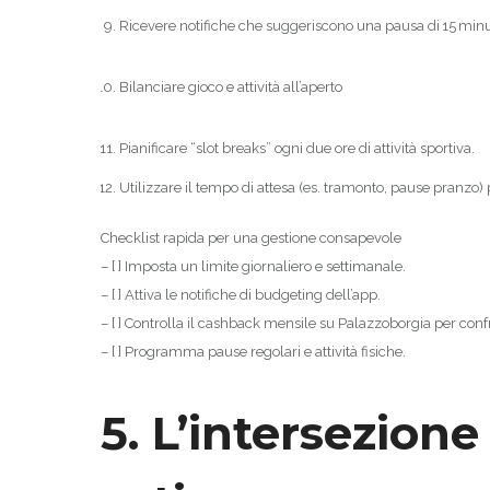
Ricevere notifiche che suggeriscono una pausa di 15 minuti
Bilanciare gioco e attività all’aperto
Pianificare “slot breaks” ogni due ore di attività sportiva.
Utilizzare il tempo di attesa (es. tramonto, pause pranzo) p
Checklist rapida per una gestione consapevole
– [ ] Imposta un limite giornaliero e settimanale.
– [ ] Attiva le notifiche di budgeting dell’app.
– [ ] Controlla il cashback mensile su Palazzoborgia per confr
– [ ] Programma pause regolari e attività fisiche.
5. L’intersezio