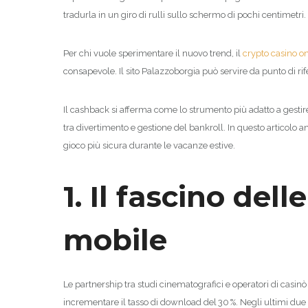
tradurla in un giro di rulli sullo schermo di pochi centimetri.
Per chi vuole sperimentare il nuovo trend, il
crypto casino o
consapevole. Il sito Palazzoborgia può servire da punto di rif
Il cashback si afferma come lo strumento più adatto a gestire l
tra divertimento e gestione del bankroll. In questo articolo
gioco più sicura durante le vacanze estive.
1. Il fascino del
mobile
Le partnership tra studi cinematografici e operatori di casin
incrementare il tasso di download del 30 %. Negli ultimi due