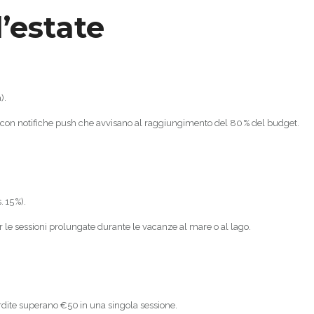
’estate
).
 con notifiche push che avvisano al raggiungimento del 80 % del budget.
 15 %).
le sessioni prolungate durante le vacanze al mare o al lago.
erdite superano €50 in una singola sessione.