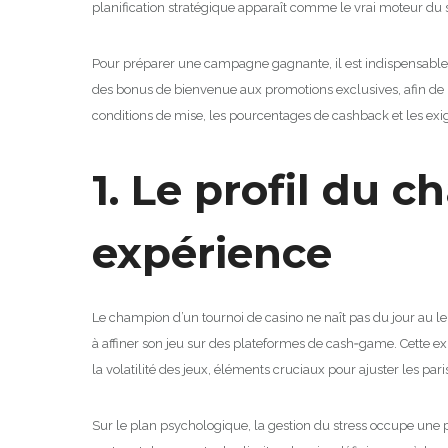
planification stratégique apparaît comme le vrai moteur du 
Pour préparer une campagne gagnante, il est indispensable d
des bonus de bienvenue aux promotions exclusives, afin de 
conditions de mise, les pourcentages de cashback et les exig
1. Le profil du 
expérience
Le champion d’un tournoi de casino ne naît pas du jour au l
à affiner son jeu sur des plateformes de cash‑game. Cette 
la volatilité des jeux, éléments cruciaux pour ajuster les par
Sur le plan psychologique, la gestion du stress occupe une p