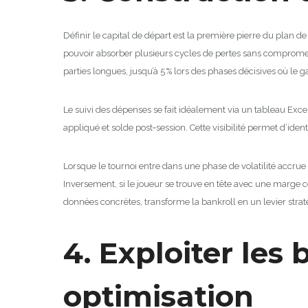
Définir le capital de départ est la première pierre du plan d
pouvoir absorber plusieurs cycles de pertes sans compromettre
parties longues, jusqu’à 5 % lors des phases décisives où le 
Le suivi des dépenses se fait idéalement via un tableau Exc
appliqué et solde post‑session. Cette visibilité permet d’ident
Lorsque le tournoi entre dans une phase de volatilité accrue
Inversement, si le joueur se trouve en tête avec une marge co
données concrètes, transforme la bankroll en un levier strat
4. Exploiter les 
optimisation