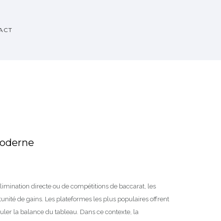
ACT
moderne
élimination directe ou de compétitions de baccarat, les
unité de gains. Les plateformes les plus populaires offrent
culer la balance du tableau. Dans ce contexte, la