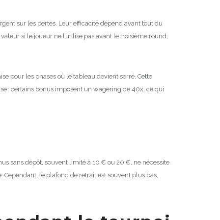
rgent sur les pertes. Leur efficacité dépend avant tout du
leur si le joueur ne l’utilise pas avant le troisième round,
 mise pour les phases où le tableau devient serré. Cette
 mise : certains bonus imposent un wagering de 40x, ce qui
s sans dépôt, souvent limité à 10 € ou 20 €, ne nécessite
. Cependant, le plafond de retrait est souvent plus bas,