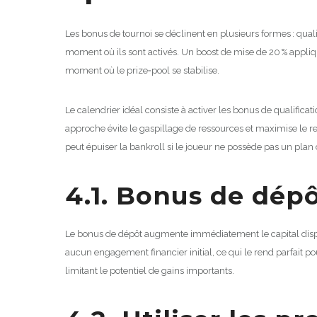
Les bonus de tournoi se déclinent en plusieurs formes : qualif
moment où ils sont activés. Un boost de mise de 20 % appliqué
moment où le prize‑pool se stabilise.
Le calendrier idéal consiste à activer les bonus de qualificati
approche évite le gaspillage de ressources et maximise le ret
peut épuiser la bankroll si le joueur ne possède pas un plan d
4.1. Bonus de dép
Le bonus de dépôt augmente immédiatement le capital dispon
aucun engagement financier initial, ce qui le rend parfait po
limitant le potentiel de gains importants.