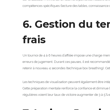
compétences spécifiques (lecture des tables, connaissance d
6. Gestion du te
frais
Un tournoi de 4 à 6 heures d’affilée impose une charge mental
erreurs de jugement. Durant ces pauses, il est recommandé d
retenir à nouveau 4 secondes (technique box breathing). Cette
Les techniques de visualisation peuvent également être inté
Cette préparation mentale renforce la confiance et diminue l
régulières voient leur taux de victoire augmenter de 3 à 5 