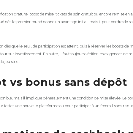
ication gratuite, boost de mise, tickets de spin gratuit ou encore remise en a
 dès le premier round donne un avantage initial, mais il peut perdre de sa va
on dès que le seuil de participation est atteint, puis à réserver les boosts de
our sur investissement. En outre, il faut toujours vérifier les exigences de
e jeu strict.
ôt vs bonus sans dépôt
ible, mais il implique généralement une condition de mise élevée. Le bonu
ur tester une nouvelle plateforme ou pour participer à un freeroll sans risque