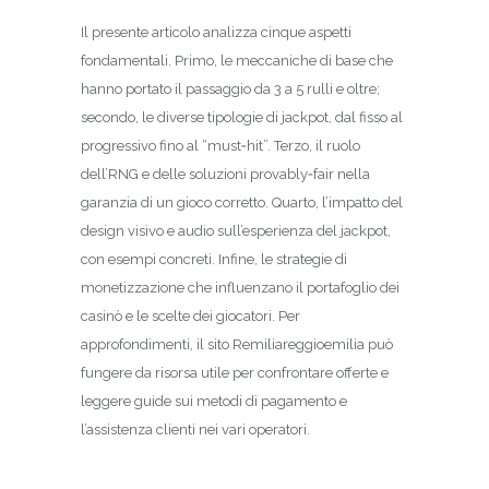
Il presente articolo analizza cinque aspetti
fondamentali. Primo, le meccaniche di base che
hanno portato il passaggio da 3 a 5 rulli e oltre;
secondo, le diverse tipologie di jackpot, dal fisso al
progressivo fino al “must‑hit”. Terzo, il ruolo
dell’RNG e delle soluzioni provably‑fair nella
garanzia di un gioco corretto. Quarto, l’impatto del
design visivo e audio sull’esperienza del jackpot,
con esempi concreti. Infine, le strategie di
monetizzazione che influenzano il portafoglio dei
casinò e le scelte dei giocatori. Per
approfondimenti, il sito Remiliareggioemilia può
fungere da risorsa utile per confrontare offerte e
leggere guide sui metodi di pagamento e
l’assistenza clienti nei vari operatori.