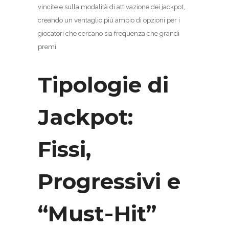
vincite e sulla modalità di attivazione dei jackpot,
creando un ventaglio più ampio di opzioni per i
giocatori che cercano sia frequenza che grandi
premi.
Tipologie di
Jackpot:
Fissi,
Progressivi e
“Must‑Hit”