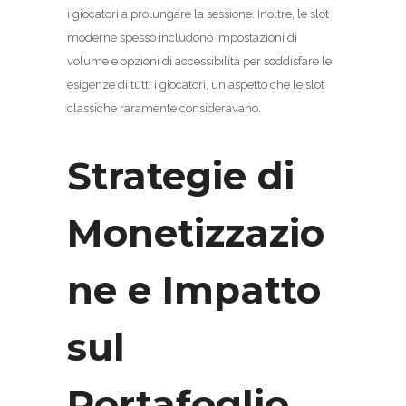
i giocatori a prolungare la sessione. Inoltre, le slot
moderne spesso includono impostazioni di
volume e opzioni di accessibilità per soddisfare le
esigenze di tutti i giocatori, un aspetto che le slot
classiche raramente consideravano.
Strategie di
Monetizzazio
ne e Impatto
sul
Portafoglio