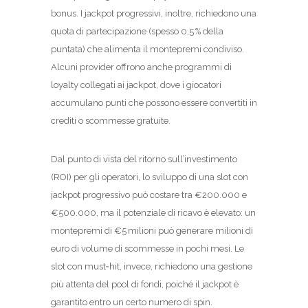
bonus. I jackpot progressivi, inoltre, richiedono una
quota di partecipazione (spesso 0,5 % della
puntata) che alimenta il montepremi condiviso.
Alcuni provider offrono anche programmi di
loyalty collegati ai jackpot, dove i giocatori
accumulano punti che possono essere convertiti in
crediti o scommesse gratuite.
Dal punto di vista del ritorno sull’investimento
(ROI) per gli operatori, lo sviluppo di una slot con
jackpot progressivo può costare tra €200.000 e
€500.000, ma il potenziale di ricavo è elevato: un
montepremi di €5 milioni può generare milioni di
euro di volume di scommesse in pochi mesi. Le
slot con must‑hit, invece, richiedono una gestione
più attenta del pool di fondi, poiché il jackpot è
garantito entro un certo numero di spin.