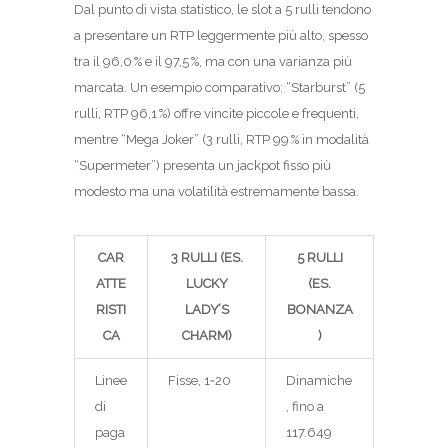
Dal punto di vista statistico, le slot a 5 rulli tendono
a presentare un RTP leggermente più alto, spesso
tra il 96,0 % e il 97,5 %, ma con una varianza più
marcata. Un esempio comparativo: “Starburst” (5
rulli, RTP 96,1 %) offre vincite piccole e frequenti,
mentre “Mega Joker” (3 rulli, RTP 99 % in modalità
“Supermeter”) presenta un jackpot fisso più
modesto ma una volatilità estremamente bassa.
CAR
3 RULLI (ES.
5 RULLI
ATTE
LUCKY
(ES.
RISTI
LADY’S
BONANZA
CA
CHARM)
)
Linee
Fisse, 1‑20
Dinamiche
di
, fino a
paga
117.649