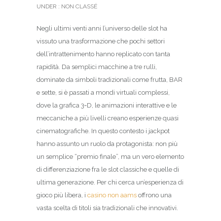
UNDER :
NON CLASSÉ
Negli ultimi venti anni l’universo delle slot ha
vissuto una trasformazione che pochi settori
dell’intrattenimento hanno replicato con tanta
rapidità. Da semplici macchine a tre rulli,
dominate da simboli tradizionali come frutta, BAR
e sette, si è passati a mondi virtuali complessi,
dove la grafica 3‑D, le animazioni interattive e le
meccaniche a più livelli creano esperienze quasi
cinematografiche. In questo contesto i jackpot
hanno assunto un ruolo da protagonista: non più
un semplice “premio finale”, ma un vero elemento
di differenziazione fra le slot classiche e quelle di
ultima generazione. Per chi cerca un’esperienza di
gioco più libera, i
casino non aams
offrono una
vasta scelta di titoli sia tradizionali che innovativi.