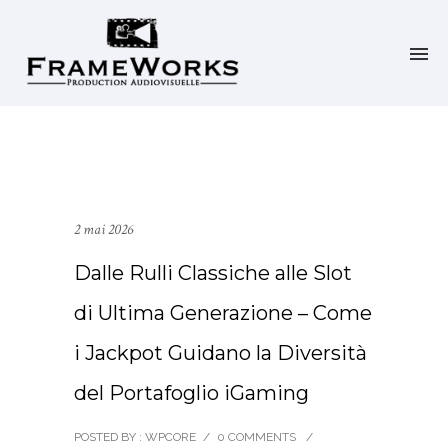
2 mai 2026
Dalle Rulli Classiche alle Slot
di Ultima Generazione – Come
i Jackpot Guidano la Diversità
del Portafoglio iGaming
POSTED BY : WPCORE
/
0 COMMENTS
/