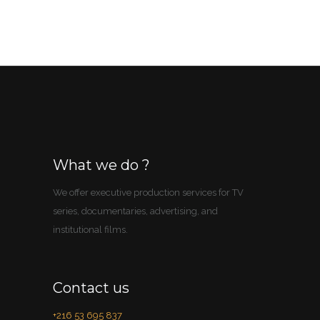
What we do ?
We offer executive production services for TV
series, documentaries, advertising, and
institutional films.
Contact us
+216 53 695 837