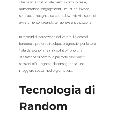
che mostrano il montepremi in tempo reale,
aumentando l’engagement. I must‑hit, invece,
sono accompagnati da countdown visivi e suoni di
avvertimento, creando tensione e anticipazione.
In termini di percezione del valore, i giocatori
tendono a preferire i jackpot progressivi per la loro
“vita da sogno”, ma i must‑hit offrono una
sensazione di controllo più forte, favorendo
sessioni più lunghe e, di conseguenza, una
maggiore spesa medio‑giornaliera.
Tecnologia di
Random