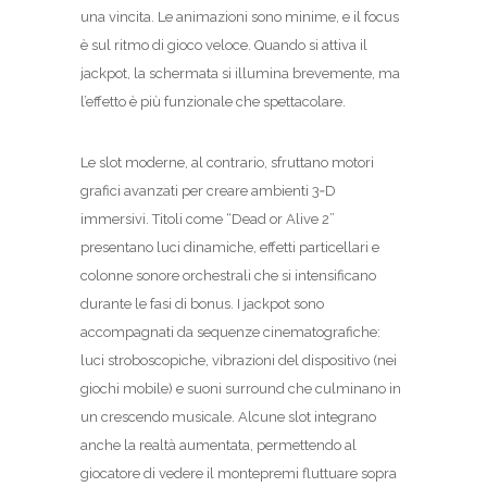
una vincita. Le animazioni sono minime, e il focus
è sul ritmo di gioco veloce. Quando si attiva il
jackpot, la schermata si illumina brevemente, ma
l’effetto è più funzionale che spettacolare.
Le slot moderne, al contrario, sfruttano motori
grafici avanzati per creare ambienti 3‑D
immersivi. Titoli come “Dead or Alive 2”
presentano luci dinamiche, effetti particellari e
colonne sonore orchestrali che si intensificano
durante le fasi di bonus. I jackpot sono
accompagnati da sequenze cinematografiche:
luci stroboscopiche, vibrazioni del dispositivo (nei
giochi mobile) e suoni surround che culminano in
un crescendo musicale. Alcune slot integrano
anche la realtà aumentata, permettendo al
giocatore di vedere il montepremi fluttuare sopra