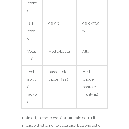
ment
o
RTP
96,5 %
96,0‑97,5
medi
%
o
Volat
Media‑bassa
Alta
ilità
Prob
Bassa (solo
Media
abilit
trigger fissi)
(trigger
à
bonus e
jackp
must‑hit)
ot
In sintesi, la complessità strutturale dei rulli
influisce direttamente sulla distribuzione delle