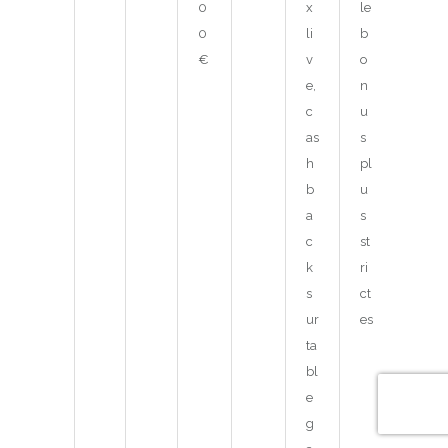
0
x
le
0
li
b
€
v
o
e,
n
c
u
as
s
h
pl
b
u
a
s
c
st
k
ri
s
ct
ur
es
ta
bl
e
g