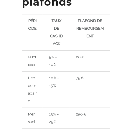
plafonds
PÉRI
TAUX
PLAFOND DE
ODE
DE
REMBOURSEM
CASHB
ENT
ACK
Quot
5 % –
20 €
idien
10 %
Heb
10 % –
75 €
dom
15 %
adair
e
Men
15 % –
250 €
suel
25 %