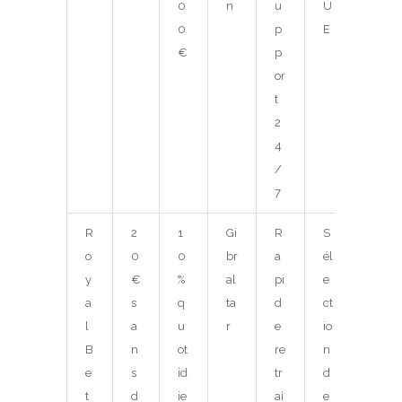
0
n
u
U
0
p
E
€
p
or
t
2
4
/
7
R
2
1
Gi
R
S
o
0
0
br
a
él
y
€
%
al
pi
e
a
s
q
ta
d
ct
l
a
u
r
e
io
B
n
ot
re
n
e
s
id
tr
d
t
d
ie
ai
e