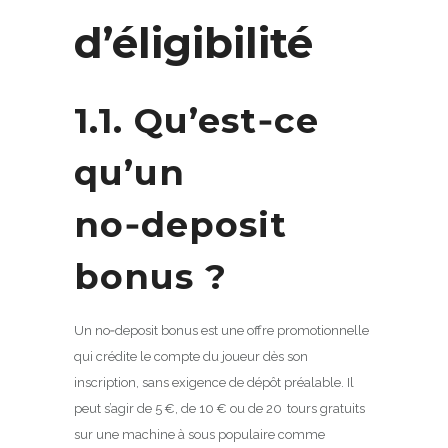
d’éligibilité
1.1. Qu’est‑ce
qu’un
no‑deposit
bonus ?
Un no‑deposit bonus est une offre promotionnelle
qui crédite le compte du joueur dès son
inscription, sans exigence de dépôt préalable. Il
peut s’agir de 5 €, de 10 € ou de 20 tours gratuits
sur une machine à sous populaire comme