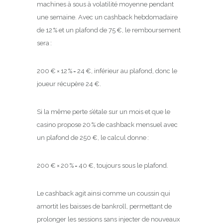
machines à sous à volatilité moyenne pendant
une semaine. Avec un cashback hebdomadaire
de 12 % et un plafond de 75 €, le remboursement
sera :
200 € × 12 % = 24 €, inférieur au plafond, donc le
joueur récupère 24 €.
Si la même perte s’étale sur un mois et que le
casino propose 20 % de cashback mensuel avec
un plafond de 250 €, le calcul donne :
200 € × 20 % = 40 €, toujours sous le plafond.
Le cashback agit ainsi comme un coussin qui
amortit les baisses de bankroll, permettant de
prolonger les sessions sans injecter de nouveaux