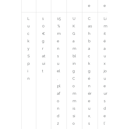
e
e
L
1
15
U
C
Li
u
0
%
K
as
m
c
€
m
G
h
it
k
g
e
a
b
é
y
r
n
m
a
a
S
at
s
bl
c
u
p
ui
u
in
k
x
i
t
el
g
g
jo
n
,
C
é
u
pl
o
n
e
af
m
ér
ur
o
m
e
s
n
is
u
d
d
si
x,
e
2
o
s
l’