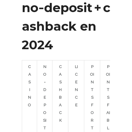
no‑deposit + c
ashback en
2024
C
N
C
LI
P
P
A
O
A
C
OI
OI
S
‑
S
E
N
N
I
D
H
N
T
T
N
E
B
C
S
S
O
P
A
E
F
F
O
C
O
AI
SI
K
R
B
T
T
L