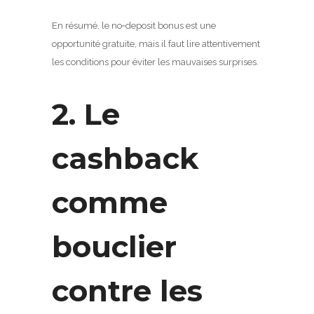
En résumé, le no‑deposit bonus est une
opportunité gratuite, mais il faut lire attentivement
les conditions pour éviter les mauvaises surprises.
2. Le
cashback
comme
bouclier
contre les