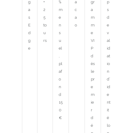
g
+
%
a
gr
p
a
2
m
c
a
s
s
5
e
a
m
d
E
to
n
o
m
e
d
u
s
e
v
g
rs
u
VI
al
e
el
P
id
,
d
at
pl
ès
io
af
le
n
o
pr
d’
n
e
id
d
m
e
15
ie
nt
0
r
it
€
d
é
é
lo