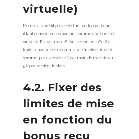
virtuelle)
Même si le crédit provient d’un no‑deposit bonus,
il faut considérer ce montant comme une bankroll
virtuelle. Fixez‑la à 10 € (ou le montant offert) et
traitez chaque mise comme une fraction de cette
somme, par exemple 2 % par main de roulette ou
5 % par session de slots.
4.2. Fixer des
limites de mise
en fonction du
bonus reçu