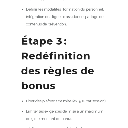
Définir les modalités : formation du personnel,
intégration des lignes d’assistance, partage de
contenus de prévention.
Étape 3 :
Redéfinition
des règles de
bonus
Fixer des plafonds de mise (ex. 5 € par session).
Limiter les exigences de mise à un maximum
de 5 x le montant du bonus.