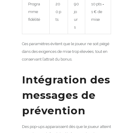
Progra
20
90
10 pts =
mme
0 p
jo
1 € de
fidélité
ts
ur
mise
s
Ces paramètres évitent que le joueur ne soit piégé
dans des exigences de mise trop élevées, tout en
conservant l’attrait du bonus.
Intégration des
messages de
prévention
Des pop‑ups apparaissent dès que le joueur atteint