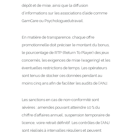
dépôt et de mise, ainsi que la diffusion
d’informations sur les associations d’aide comme
GamCare ou Psychologuedutravail.
En matière de transparence, chaque offre
promotionnelle doit préciser le montant du bonus,
le pourcentage de RTP (Return To Player) des jeux
concernés, les exigences de mise (wagering) et les
éventuelles restrictions de temps. Les opérateurs
sont tenus de stocker ces données pendant au
moins cinq ans afin de faciliter les audits de l’ANJ.
Les sanctions en cas de non‑conformité sont
sévères : amendes pouvant atteindre 10 % du
chiffre d’affaires annuel, suspension temporaire de
licence, voire retrait définitif. Les contrôles de l’ANJ
sont réalisés à intervalles réguliers et peuvent