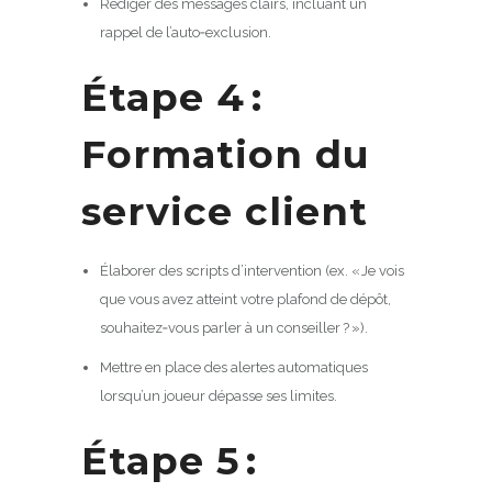
Rédiger des messages clairs, incluant un
rappel de l’auto‑exclusion.
Étape 4 :
Formation du
service client
Élaborer des scripts d’intervention (ex. « Je vois
que vous avez atteint votre plafond de dépôt,
souhaitez‑vous parler à un conseiller ? »).
Mettre en place des alertes automatiques
lorsqu’un joueur dépasse ses limites.
Étape 5 :