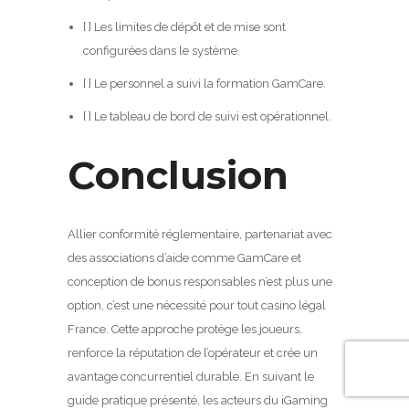
[ ] Les limites de dépôt et de mise sont
configurées dans le système.
[ ] Le personnel a suivi la formation GamCare.
[ ] Le tableau de bord de suivi est opérationnel.
Conclusion
Allier conformité réglementaire, partenariat avec
des associations d’aide comme GamCare et
conception de bonus responsables n’est plus une
option, c’est une nécessité pour tout casino légal
France. Cette approche protège les joueurs,
renforce la réputation de l’opérateur et crée un
avantage concurrentiel durable. En suivant le
guide pratique présenté, les acteurs du iGaming