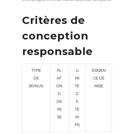
Critères de
conception
responsable
TYPE
PL
LI
EXIGEN
DE
AF
MI
CE DE
BONUS
ON
TE
MISE
D
D
DE
E
MI
TE
SE
M
PS