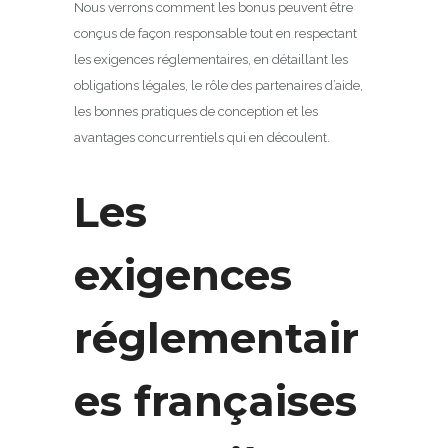
Nous verrons comment les bonus peuvent être
conçus de façon responsable tout en respectant
les exigences réglementaires, en détaillant les
obligations légales, le rôle des partenaires d’aide,
les bonnes pratiques de conception et les
avantages concurrentiels qui en découlent.
Les
exigences
réglementair
es françaises