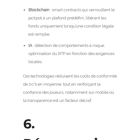
Blockchain
: smart contracts qui verrouillent le
jackpot à un plafond prédéfini, libérant les
fonds uniquement lorsqu’une condition légale
est remplie.
IA
: détection de comportements à risque,
optimisation du RTP en fonction des exigences
locales.
Ces technologies réduisent les coûts de conformité
de 20 % en moyenne, tout en renforçant la
confiance des joueurs, notamment sur mobile où
la transparence est un facteur décisif.
6.