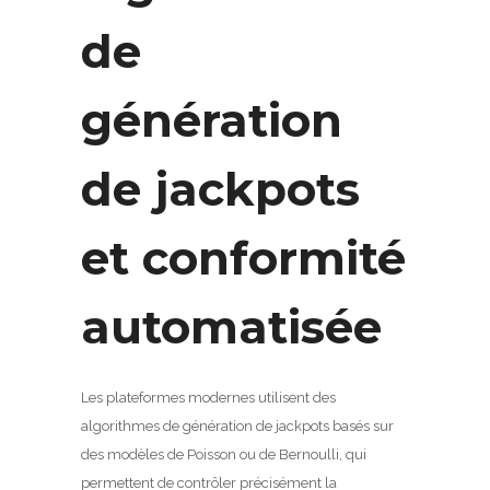
de
génération
de jackpots
et conformité
automatisée
Les plateformes modernes utilisent des
algorithmes de génération de jackpots basés sur
des modèles de Poisson ou de Bernoulli, qui
permettent de contrôler précisément la