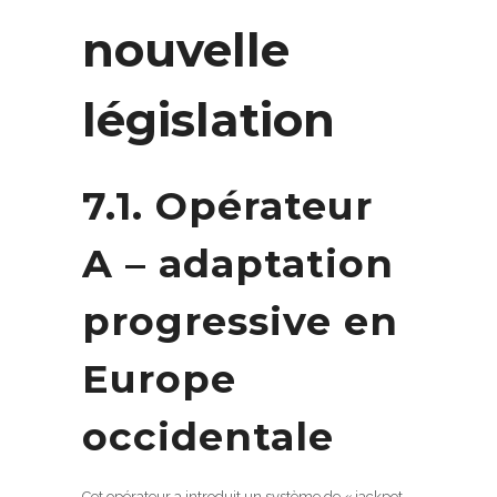
nouvelle
législation
7.1. Opérateur
A – adaptation
progressive en
Europe
occidentale
Cet opérateur a introduit un système de « jackpot