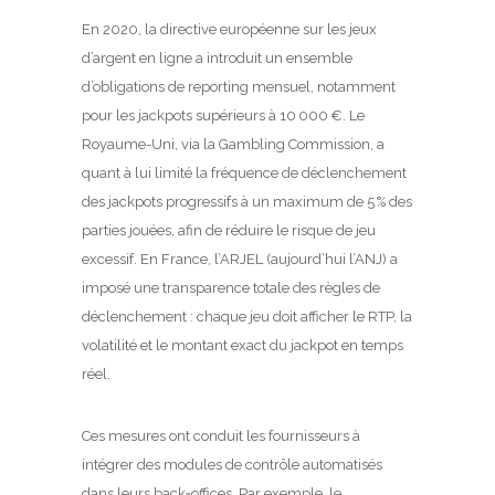
En 2020, la directive européenne sur les jeux
d’argent en ligne a introduit un ensemble
d’obligations de reporting mensuel, notamment
pour les jackpots supérieurs à 10 000 €. Le
Royaume-Uni, via la Gambling Commission, a
quant à lui limité la fréquence de déclenchement
des jackpots progressifs à un maximum de 5 % des
parties jouées, afin de réduire le risque de jeu
excessif. En France, l’ARJEL (aujourd’hui l’ANJ) a
imposé une transparence totale des règles de
déclenchement : chaque jeu doit afficher le RTP, la
volatilité et le montant exact du jackpot en temps
réel.
Ces mesures ont conduit les fournisseurs à
intégrer des modules de contrôle automatisés
dans leurs back‑offices. Par exemple, le