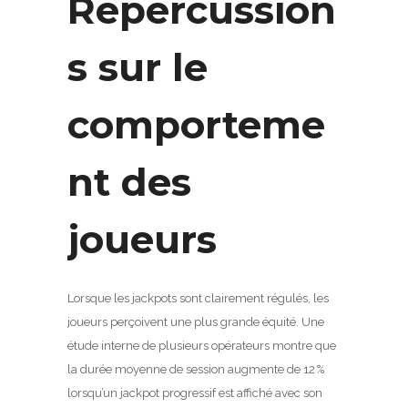
Répercussion
s sur le
comporteme
nt des
joueurs
Lorsque les jackpots sont clairement régulés, les
joueurs perçoivent une plus grande équité. Une
étude interne de plusieurs opérateurs montre que
la durée moyenne de session augmente de 12 %
lorsqu’un jackpot progressif est affiché avec son