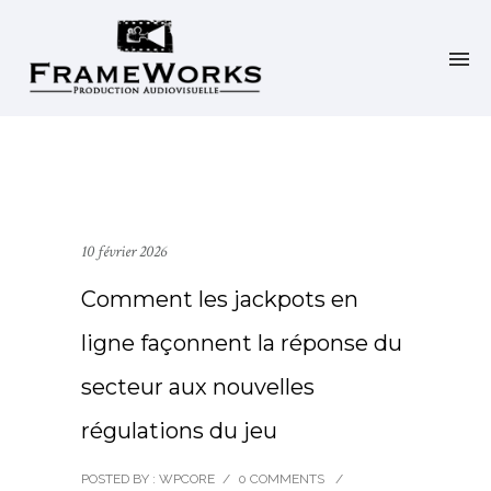
10 février 2026
Comment les jackpots en
ligne façonnent la réponse du
secteur aux nouvelles
régulations du jeu
POSTED BY : WPCORE
/
0 COMMENTS
/