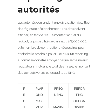
autorités
Les autorités demandent une divulgation détaillée
des règles de déclenchement. Les sites doivent
afficher, en temps réel, le montant actuel du
jackpot, la probabilité de gain (ex. : 1/5 000 000)
et le nombre de contributions nécessaires pour
atteindre le prochain palier. De plus, un reporting
automatisé doit être envoyé chaque semaine aux
régulateurs, incluant le total des mises, le montant
des jackpots versés et les audits de RNG.
R
PLAF
FRÉQ
REPOR
É
OND
UENC
TING
G
MAXI
E
OBLIGA
I
MUM
MAXIM
TOIRE