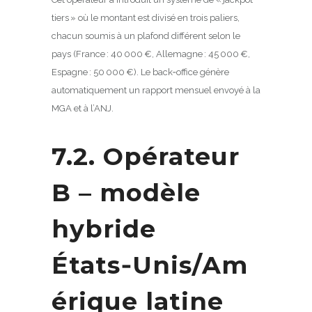
tiers » où le montant est divisé en trois paliers,
chacun soumis à un plafond différent selon le
pays (France : 40 000 €, Allemagne : 45 000 €,
Espagne : 50 000 €). Le back‑office génère
automatiquement un rapport mensuel envoyé à la
MGA et à l’ANJ.
7.2. Opérateur
B – modèle
hybride
États‑Unis/Am
érique latine