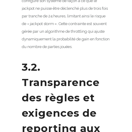
configure son système de façon à ce que le
jackpot ne puisse être déclenché plus de trois fois
par tranche de 24 heures, limitant ainsi le risque
de « jackpot storm ». Cette contrainte est souvent
gérée par un algorithme de throttling qui ajuste
dynamiquement la probabilité de gain en fonction
du nombre de parties jouées.
3.2.
Transparence
des règles et
exigences de
reporting aux