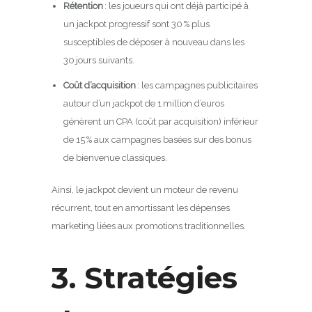
Rétention
: les joueurs qui ont déjà participé à
un jackpot progressif sont 30 % plus
susceptibles de déposer à nouveau dans les
30 jours suivants.
Coût d’acquisition
: les campagnes publicitaires
autour d’un jackpot de 1 million d’euros
génèrent un CPA (coût par acquisition) inférieur
de 15 % aux campagnes basées sur des bonus
de bienvenue classiques.
Ainsi, le jackpot devient un moteur de revenu
récurrent, tout en amortissant les dépenses
marketing liées aux promotions traditionnelles.
3. Stratégies