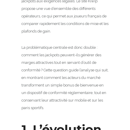
jackpots aux exigences légales. Le site Kiwip
propose une vue d’ensemble des différents
opérateurs, ce qui permet aux joueurs français de
comparer rapidement les conditions de mise et les
plafonds de gain.
La problématique centrale est donc double :
comment les jackpots peuvent-ils générer des
marges attractives tout en servant d’outil de
conformité ? Cette question guide l’analyse qui suit,
en montrant comment les acteurs du marché
transforment un simple bonus de bienvenue en
un dispositif de conformité réglementaire, tout en
conservant leur attractivité sur mobile et sur les
paris sportifs.
1. L’évolution