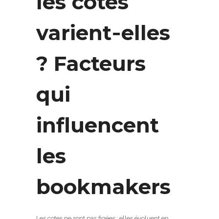
les cotes
varient‑elles
? Facteurs
qui
influencent
les
bookmakers
Les cotes ne sont pas figées ; elles évoluent en