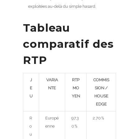
exploitées au-delà du simple hasard.
Tableau
comparatif des
RTP
J
VARIA
RTP
COMMIS
E
NTE
MO
SION /
U
YEN
HOUSE
EDGE
R
Europé
97,3
2,70 %
o
enne
0 %
u