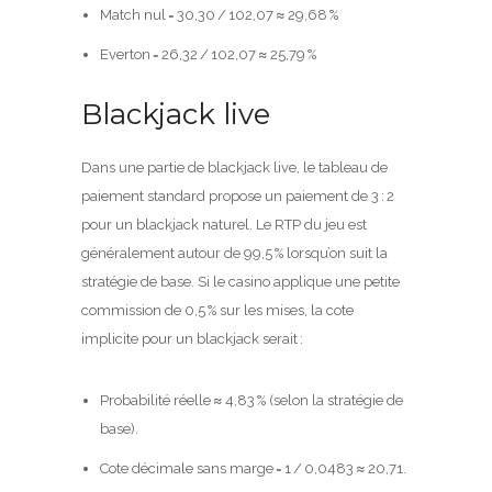
Match nul = 30,30 / 102,07 ≈ 29,68 %
Everton = 26,32 / 102,07 ≈ 25,79 %
Blackjack live
Dans une partie de blackjack live, le tableau de
paiement standard propose un paiement de 3 : 2
pour un blackjack naturel. Le RTP du jeu est
généralement autour de 99,5 % lorsqu’on suit la
stratégie de base. Si le casino applique une petite
commission de 0,5 % sur les mises, la cote
implicite pour un blackjack serait :
Probabilité réelle ≈ 4,83 % (selon la stratégie de
base).
Cote décimale sans marge = 1 / 0,0483 ≈ 20,71.