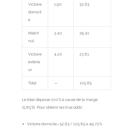
Victoire
1,90
52,63
domicil
e
Match
3,40
29,41
nul
Victoire
4,20
23,81
extérie
ur
Total
—
105,85
Le total dépasse 100 % à cause de la marge
(5,85 %). Pour obtenir les true odds :
Victoire domicile = 52,63 / 105,85 ≈ 49,73 %