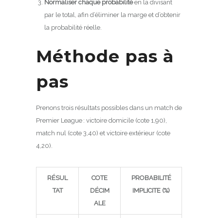
Normaliser chaque probabilité
en la divisant
par le total, afin d’éliminer la marge et d’obtenir
la probabilité réelle.
Méthode pas à
pas
Prenons trois résultats possibles dans un match de
Premier League : victoire domicile (cote 1,90),
match nul (cote 3,40) et victoire extérieur (cote
4,20).
RÉSUL
COTE
PROBABILITÉ
TAT
DÉCIM
IMPLICITE (%)
ALE