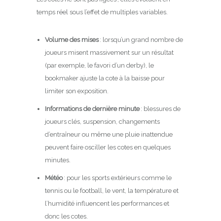
temps réel sous l’effet de multiples variables.
Volume des mises
: lorsqu’un grand nombre de
joueurs misent massivement sur un résultat
(par exemple, le favori d’un derby), le
bookmaker ajuste la cote à la baisse pour
limiter son exposition.
Informations de dernière minute
: blessures de
joueurs clés, suspension, changements
d’entraîneur ou même une pluie inattendue
peuvent faire osciller les cotes en quelques
minutes.
Météo
: pour les sports extérieurs comme le
tennis ou le football, le vent, la température et
l’humidité influencent les performances et
donc les cotes.