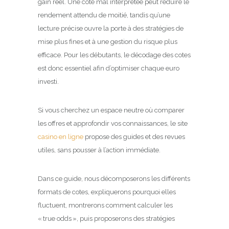
gain réel. Une cote mal interprétée peut réduire le
rendement attendu de moitié, tandis qu’une
lecture précise ouvre la porte à des stratégies de
mise plus fines et à une gestion du risque plus
efficace. Pour les débutants, le décodage des cotes
est donc essentiel afin d’optimiser chaque euro
investi.
Si vous cherchez un espace neutre où comparer
les offres et approfondir vos connaissances, le site
casino en ligne
propose des guides et des revues
utiles, sans pousser à l’action immédiate.
Dans ce guide, nous décomposerons les différents
formats de cotes, expliquerons pourquoi elles
fluctuent, montrerons comment calculer les
« true odds », puis proposerons des stratégies