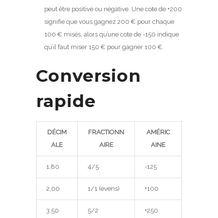
peut être positive ou négative. Une cote de +200
signifie que vous gagnez 200 € pour chaque
100 € misés, alors qu’une cote de -150 indique
qu’il faut miser 150 € pour gagner 100 €.
Conversion
rapide
DÉCIM
FRACTIONN
AMÉRIC
ALE
AIRE
AINE
1,80
4/5
-125
2,00
1/1 (evens)
+100
3,50
5/2
+250