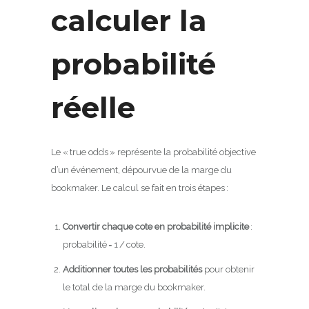
calculer la
probabilité
réelle
Le « true odds » représente la probabilité objective
d’un événement, dépourvue de la marge du
bookmaker. Le calcul se fait en trois étapes :
Convertir chaque cote en probabilité implicite
:
probabilité = 1 / cote.
Additionner toutes les probabilités
pour obtenir
le total de la marge du bookmaker.