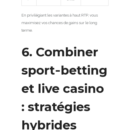
En privilégiant les variantes à haut RTP, vous
maximisez vos chances de gains sur le long
terme.
6. Combiner
sport‑betting
et live casino
: stratégies
hybrides