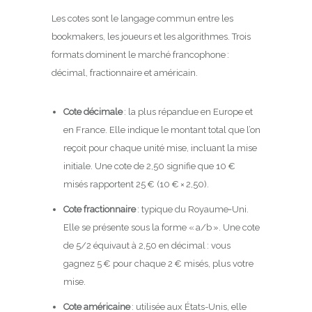
Les cotes sont le langage commun entre les
bookmakers, les joueurs et les algorithmes. Trois
formats dominent le marché francophone :
décimal, fractionnaire et américain.
Cote décimale
: la plus répandue en Europe et
en France. Elle indique le montant total que l’on
reçoit pour chaque unité mise, incluant la mise
initiale. Une cote de 2,50 signifie que 10 €
misés rapportent 25 € (10 € × 2,50).
Cote fractionnaire
: typique du Royaume‑Uni.
Elle se présente sous la forme « a/b ». Une cote
de 5/2 équivaut à 2,50 en décimal : vous
gagnez 5 € pour chaque 2 € misés, plus votre
mise.
Cote américaine
: utilisée aux États-Unis, elle