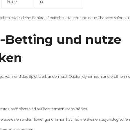
keine
ja
hen es dir, deine Bankroll flexibel zu steuern und neue Chancen sofort zu
e‑Betting und nutze
iken
ngs. Während das Spiel läuft, ändern sich Quoten dynamisch und eröffnen 
mmte Champions sind auf bestimmten Maps stärker.
erade einen ersten Tower genommen hat, hat meist einen psychologischen V
aten zu analysieren.