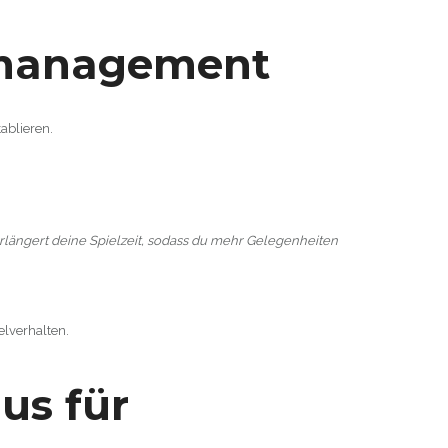
komanagement
tablieren.
erlängert deine Spielzeit, sodass du mehr Gelegenheiten
elverhalten.
us für