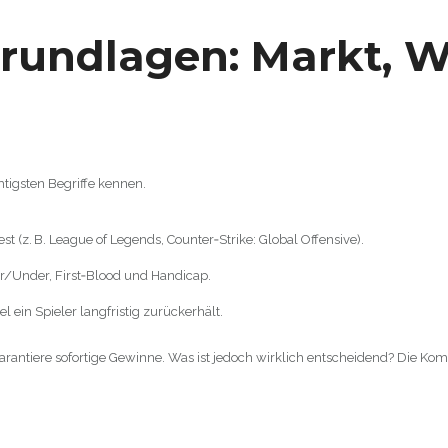
 Grundlagen: Markt, 
chtigsten Begriffe kennen.
st (z. B. League of Legends, Counter‑Strike: Global Offensive).
r/Under, First‑Blood und Handicap.
el ein Spieler langfristig zurückerhält.
garantiere sofortige Gewinne. Was ist jedoch wirklich entscheidend? Die Ko