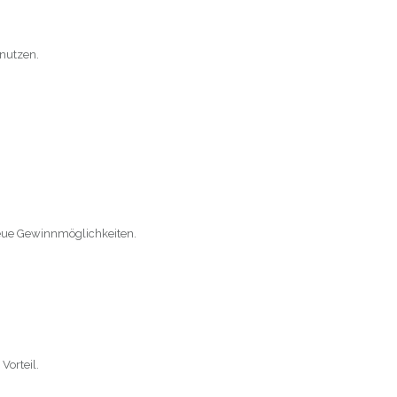
 nutzen.
neue Gewinnmöglichkeiten.
orteil.