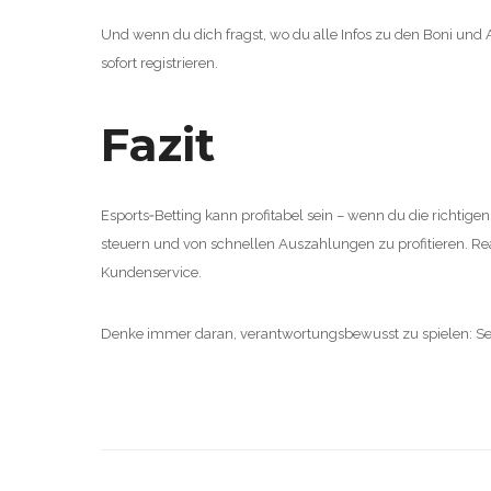
Und wenn du dich fragst, wo du alle Infos zu den Boni und Akt
sofort registrieren.
Fazit
Esports‑Betting kann profitabel sein – wenn du die richtige
steuern und von schnellen Auszahlungen zu profitieren. Realz 
Kundenservice.
Denke immer daran, verantwortungsbewusst zu spielen: Setze