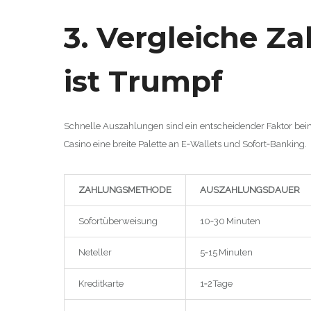
3. Vergleiche Z
ist Trumpf
Schnelle Auszahlungen sind ein entscheidender Faktor bei
Casino eine breite Palette an E‑Wallets und Sofort‑Banking.
ZAHLUNGSMETHODE
AUSZAHLUNGSDAUER
Sofortüberweisung
10‑30 Minuten
Neteller
5‑15 Minuten
Kreditkarte
1‑2 Tage