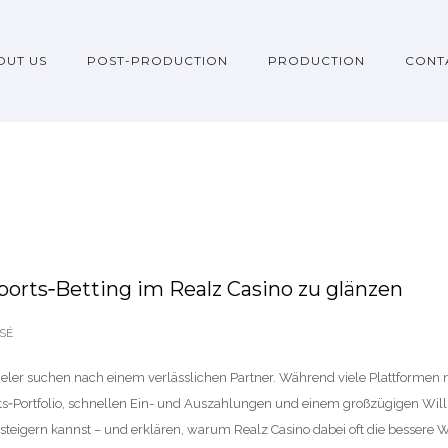
OUT US
POST-PRODUCTION
PRODUCTION
CONT
orts‑Betting im Realz Casino zu glänzen
SÉ
eler suchen nach einem verlässlichen Partner. Während viele Plattforme
ts‑Portfolio, schnellen Ein- und Auszahlungen und einem großzügigen Wi
eigern kannst – und erklären, warum Realz Casino dabei oft die bessere Wa