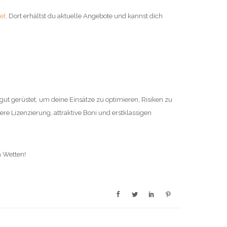
et
. Dort erhältst du aktuelle Angebote und kannst dich
gut gerüstet, um deine Einsätze zu optimieren, Risiken zu
here Lizenzierung, attraktive Boni und erstklassigen
m Wetten!