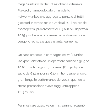
Mega Sunburst di NetEnt e Golden Fortune di
Playtech, hanno adottato un modello
network‑linked che aggrega le puntate di tutti i
giocatori in tempo reale. Grazie al 5G, il valore del
montepremi può crescere di 2‑3 % in più rispetto al
2025, poiché le scommesse micro‑transactional
vengono registrate quasi istantaneamente.
Un caso pratico è la campagna estiva “Sunrise
Jackpot” lanciata da un operatore italiano a giugno
2026. In soli tre giorni, grazie al 5G, il jackpot è
salito da €1,2 milioni a €2,4 milioni, superando di
gran lunga le performance del 2024, quando la
stessa promozione aveva raggiunto appena
€1,5 milioni.
Per mostrare questi valori in streaming, i casinò