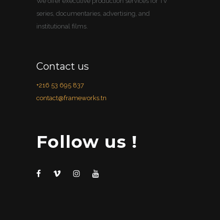
We offer executive production services for TV
series, documentaries, advertising, and
institutional films.
Contact us
+216 53 695 837
contact@frameworks.tn
Follow us !