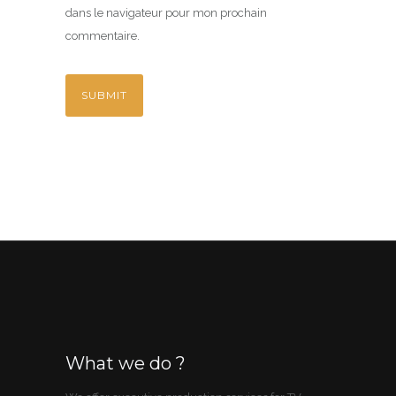
dans le navigateur pour mon prochain
commentaire.
What we do ?