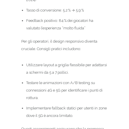
Tasso di conversione: 5,2 % → 5,9 %
Feedback positivo: 84 % dei giocatori ha
valutato l’esperienza “molto fluida”
Per gli operatori, il design responsivo diventa
cruciale. Consigli pratici includono:
Utilizzare layout a griglia flessibile per adattarsi
a schermi da 5 a 7 pollici.
Testare le animazioni con A/B testing su
connessioni 4G e 5G per identificare i punti di
rottura.
Implementare fallback statici per utenti in zone
dove il 5G è ancora limitato.
Questi accorgimenti assicurano che la promessa