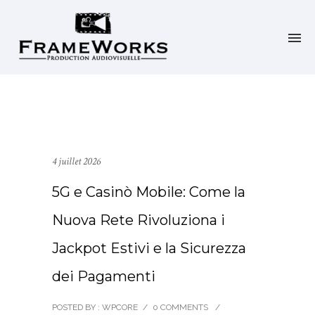
4 juillet 2026
5G e Casinò Mobile: Come la
Nuova Rete Rivoluziona i
Jackpot Estivi e la Sicurezza
dei Pagamenti
POSTED BY : WPCORE
/
0 COMMENTS
/