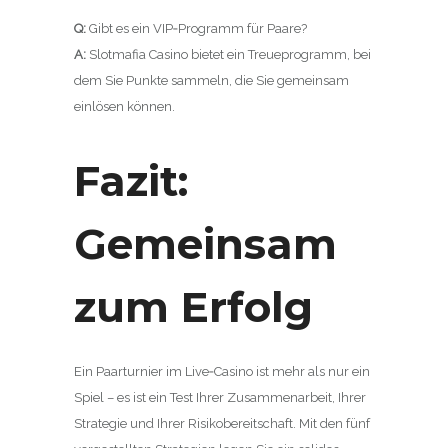
Q:
Gibt es ein VIP‑Programm für Paare?
A:
Slotmafia Casino bietet ein Treueprogramm, bei
dem Sie Punkte sammeln, die Sie gemeinsam
einlösen können.
Fazit:
Gemeinsam
zum Erfolg
Ein Paarturnier im Live‑Casino ist mehr als nur ein
Spiel – es ist ein Test Ihrer Zusammenarbeit, Ihrer
Strategie und Ihrer Risikobereitschaft. Mit den fünf