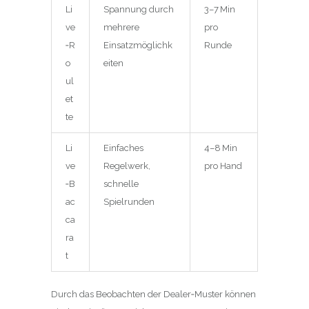
Li
Spannung durch
3–7 Min
ve
mehrere
pro
‑R
Einsatzmöglichk
Runde
o
eiten
ul
et
te
Li
Einfaches
4–8 Min
ve
Regelwerk,
pro Hand
‑B
schnelle
ac
Spielrunden
ca
ra
t
Durch das Beobachten der Dealer‑Muster können