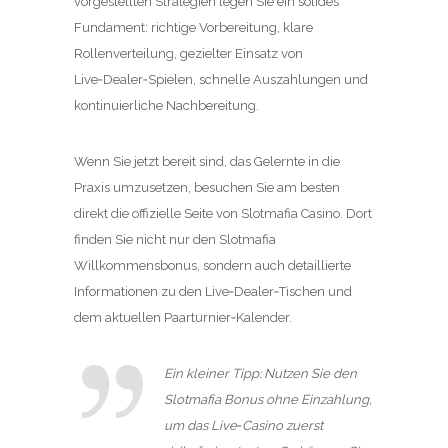
vorgestellten Strategien legen Sie ein solides
Fundament: richtige Vorbereitung, klare
Rollenverteilung, gezielter Einsatz von
Live‑Dealer‑Spielen, schnelle Auszahlungen und
kontinuierliche Nachbereitung.
Wenn Sie jetzt bereit sind, das Gelernte in die
Praxis umzusetzen, besuchen Sie am besten
direkt die offizielle Seite von Slotmafia Casino. Dort
finden Sie nicht nur den Slotmafia
Willkommensbonus, sondern auch detaillierte
Informationen zu den Live‑Dealer‑Tischen und
dem aktuellen Paarturnier‑Kalender.
Ein kleiner Tipp: Nutzen Sie den
Slotmafia Bonus ohne Einzahlung,
um das Live‑Casino zuerst