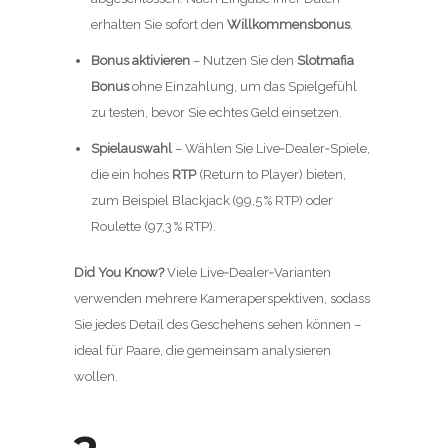
erhalten Sie sofort den
Willkommensbonus
.
Bonus aktivieren
– Nutzen Sie den
Slotmafia
Bonus
ohne Einzahlung, um das Spielgefühl
zu testen, bevor Sie echtes Geld einsetzen.
Spielauswahl
– Wählen Sie Live‑Dealer‑Spiele,
die ein hohes
RTP
(Return to Player) bieten,
zum Beispiel Blackjack (99,5 % RTP) oder
Roulette (97,3 % RTP).
Did You Know?
Viele Live‑Dealer‑Varianten
verwenden mehrere Kameraperspektiven, sodass
Sie jedes Detail des Geschehens sehen können –
ideal für Paare, die gemeinsam analysieren
wollen.