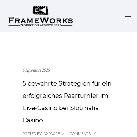
5 septembre 2025
5 bewährte Strategien für ein
erfolgreiches Paarturnier im
Live‑Casino bei Slotmafia
Casino
POSTED BY : WPCORE
/
0 COMMENTS
/