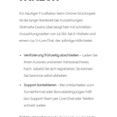
Ein häufiger Frustfaktor beim Online‑Glücksspiel
ist die lange Wartezeit bei Auszahlungen.
Slotmafia Casino überzeugt hier mit schnellen
Auszahlungszeiten von 24 Std. bei E‑Wallets und
einem 24/7‑Live‑Chat, der sofortige Hilfe bietet.
Verifizierung frühzeitig abschließen
– Laden Sie
Ihren Ausweis und einen Adressnachweis
hoch, sobald Sie sich registrieren. So können
Sie Gewinne sofort abheben.
Support kontaktieren
– Bei Unklarheiten zum
Turnierformat oder Bonusbedingungen hilft
das Support‑Team per Live‑Chat oder Telefon
schnell weiter.