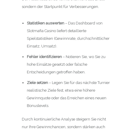
sondern der Startpunkt für Verbesserungen.
Statistiken auswerten
– Das Dashboard von
Slotmafia Casino liefert detaillierte
Spielstatistiken (Gewinnrate, durchschnittlicher
Einsatz, Umsatz).
Fehler identifizieren
– Notieren Sie, wo Sie zu
hohe Einsätze gesetzt oder falsche
Entscheidungen getroffen haben.
Ziele setzen
– Legen Sie für das nächste Turnier
realistische Ziele fest, etwa eine höhere
Gewinnquote oder das Erreichen eines neuen
Bonuslevels.
Durch kontinuierliche Analyse steigern Sie nicht
nur Ihre Gewinnchancen, sondern stärken auch