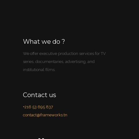
What we do ?
We offer executive production services for TV
series, documentaries, advertising, and
institutional films.
Contact us
+216 53 695 837
contact@frameworks.tn