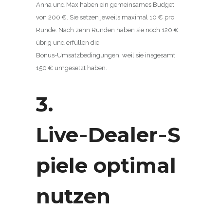
Anna und Max haben ein gemeinsames Budget
von 200 €. Sie setzen jeweils maximal 10 € pro
Runde. Nach zehn Runden haben sie noch 120 €
übrig und erfüllen die
Bonus‑Umsatzbedingungen, weil sie insgesamt
150 € umgesetzt haben.
3.
Live‑Dealer‑S
piele optimal
nutzen